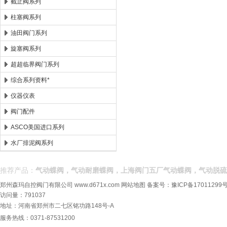
截止阀系列
柱塞阀系列
油田阀门系列
旋塞阀系列
超超临界阀门系列
综合系列资料*
仪器仪表
阀门配件
ASCO美国进口系列
水厂排泥阀系列
推荐产品：
气动蝶阀，气动耐磨蝶阀，上海阀门五厂气动蝶阀，气动脱硫
郑州森玛自控阀门有限公司
www.d671x.com
网站地图
备案号：
豫ICP备17011299号
访问量：791037
地址：河南省郑州市二七区铭功路148号-A
服务热线：0371-87531200