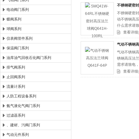
气动阀门系列
不锈钢硬密封高
电动阀门系列
不锈钢硬密封
郑州森玛自控阀门有限公司
蝶阀系列
动不锈钢高压
什么需求请
球阀系列
查看详细
仪表阀管件系列
气动不锈钢高压
保温阀门系列
气动不锈钢高
油库油气回收石化阀门系列
锈钢高压法兰
需求请致电
排气阀系列
查看详细
止回阀系列
流量计系列
人防工程设备系列
氨气液化气阀门系列
过滤器系列
、建材、污阀门系列
气动元件系列