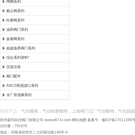
闸阀系列
截止阀系列
柱塞阀系列
油田阀门系列
旋塞阀系列
超超临界阀门系列
综合系列资料*
仪器仪表
阀门配件
ASCO美国进口系列
水厂排泥阀系列
推荐产品：
气动蝶阀，气动耐磨蝶阀，上海阀门五厂气动蝶阀，气动脱硫
郑州森玛自控阀门有限公司
www.d671x.com
网站地图
备案号：
豫ICP备17011299号
访问量：791878
地址：河南省郑州市二七区铭功路148号-A