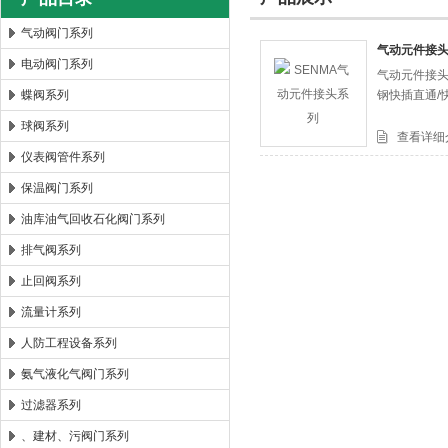
气动阀门系列
气动元件接
电动阀门系列
气动元件接头
郑州森玛自控阀门有限公司
蝶阀系列
钢快插直通/
球阀系列
查看详细
仪表阀管件系列
保温阀门系列
油库油气回收石化阀门系列
排气阀系列
止回阀系列
流量计系列
人防工程设备系列
氨气液化气阀门系列
过滤器系列
、建材、污阀门系列