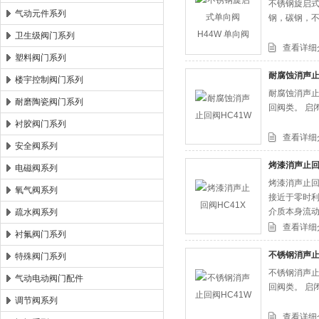
不锈钢旋启式
气动元件系列
钢，碳钢，
卫生级阀门系列
查看详细
塑料阀门系列
耐腐蚀消声止
楼宇控制阀门系列
耐腐蚀消声止
耐磨陶瓷阀门系列
回阀类。 启
衬胶阀门系列
查看详细
安全阀系列
烤漆消声止回
电磁阀系列
烤漆消声止回
氧气阀系列
接近于零时
介质本身流动
疏水阀系列
逆流阀、和
查看详细
衬氟阀门系列
不锈钢消声止
特殊阀门系列
不锈钢消声止
气动电动阀门配件
回阀类。 启
调节阀系列
查看详细