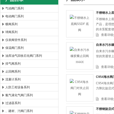
气动阀门系列
不锈钢水上底
电动阀门系列
不锈钢水上底
郑州森玛自控阀门有限公司
蝶阀系列
产品，是理
的水泵配套
球阀系列
查看详细
仪表阀管件系列
自来水污水橡
保温阀门系列
自来水污水橡
油库油气回收石化阀门系列
管的旁通管
排气阀系列
查看详细
止回阀系列
C954海水
流量计系列
C954海水
人防工程设备系列
力降比旋启
氨气液化气阀门系列
查看详细
过滤器系列
不锈钢旋启式
、建材、污阀门系列