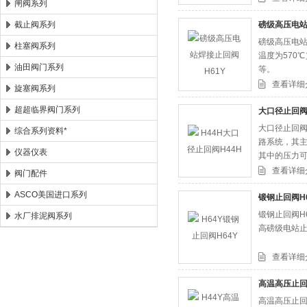
闸阀系列
截止阀系列
磅级高压电站
磅级高压电站焊
柱塞阀系列
温度为570
油田阀门系列
等。
查看详细
旋塞阀系列
超超临界阀门系列
大口径止回阀
大口径止回阀
综合系列资料*
路系统，其
仪器仪表
其中的压力
查看详细
阀门配件
ASCO美国进口系列
锻钢止回阀H6
锻钢止回阀H6
水厂排泥阀系列
高磅级电站
查看详细
高温高压止回
高温高压止回阀