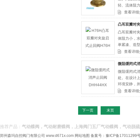
轻、流体阻
查看详细
凸耳双瓣对夹
凸耳双瓣对夹
体阻力小，水
单紧凑、造型
查看详细
微阻缓闭式消
微阻缓闭式消
处。在设计
环境安静，
冲力，消除
查看详细
等特点
下一页
末页
推荐产品：
气动蝶阀，气动耐磨蝶阀，上海阀门五厂气动蝶阀，气动脱硫
郑州森玛自控阀门有限公司
www.d671x.com
网站地图
备案号：
豫ICP备17011299号