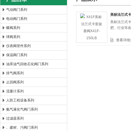
气动阀门系列
美标法兰式卡套
电动阀门系列
美标法兰式卡套
郑州森玛自控阀门有限公司
蝶阀系列
肥、行业等
球阀系列
查看详细
仪表阀管件系列
保温阀门系列
油库油气回收石化阀门系列
排气阀系列
止回阀系列
流量计系列
人防工程设备系列
氨气液化气阀门系列
过滤器系列
、建材、污阀门系列