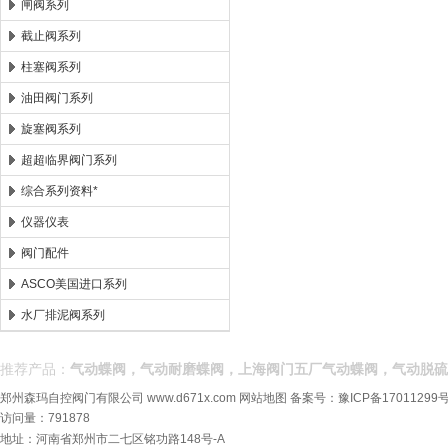
闸阀系列
截止阀系列
柱塞阀系列
油田阀门系列
旋塞阀系列
超超临界阀门系列
综合系列资料*
仪器仪表
阀门配件
ASCO美国进口系列
水厂排泥阀系列
推荐产品：
气动蝶阀，气动耐磨蝶阀，上海阀门五厂气动蝶阀，气动脱硫
郑州森玛自控阀门有限公司
www.d671x.com
网站地图
备案号：
豫ICP备17011299号
访问量：791878
地址：河南省郑州市二七区铭功路148号-A