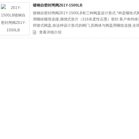
锻钢自密封闸阀Z61Y-1500LB
锻钢自密封闸阀Z61Y-1500LB有三种阀盖设计形式.*种是螺
司
用螺栓螺母连接,缠绕式垫片（316夹柔性石墨）密封.客户有特
焊接式阀盖,按这种设计形式的阀门,其阀体与阀盖用螺纹连接,全
三种是自密封阀盖,按这种设计形式设计的阀门,其阀体与阀盖用螺
查看详细介绍