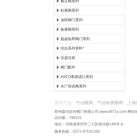
截止阀系列
柱塞阀系列
油田阀门系列
旋塞阀系列
超超临界阀门系列
综合系列资料*
仪器仪表
阀门配件
ASCO美国进口系列
水厂排泥阀系列
推荐产品：
气动蝶阀，气动耐磨蝶阀，上海
郑州森玛自控阀门有限公司
www.d671x.com
网站
访问量：790151
地址：河南省郑州市二七区铭功路148号-A
服务热线：0371-87531200