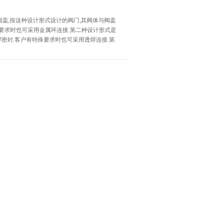
栓式阀盖,按这种设计形式设计的阀门,其阀体与阀盖
殊要求时也可采用金属环连接.第二种设计形式是
焊密封.客户有特殊要求时也可采用透焊连接.第
纹连接,内压自