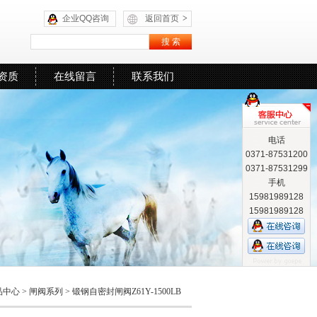
企业QQ咨询
返回首页
>
资质
在线留言
联系我们
电话
0371-87531200
0371-87531299
手机
15981989128
15981989128
品中心
>
闸阀系列
>
锻钢自密封闸阀Z61Y-1500LB