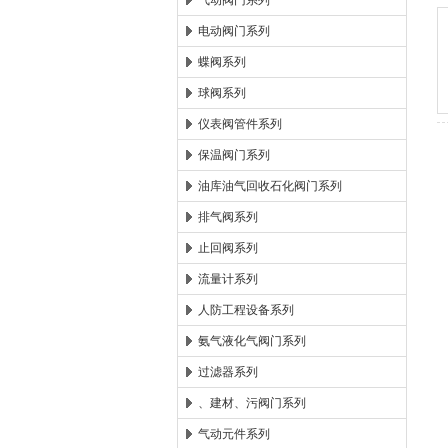
气动阀门系列
电动阀门系列
郑州森玛自控阀门有限公
蝶阀系列
球阀系列
仪表阀管件系列
保温阀门系列
油库油气回收石化阀门系列
排气阀系列
止回阀系列
流量计系列
人防工程设备系列
氨气液化气阀门系列
过滤器系列
、建材、污阀门系列
气动元件系列