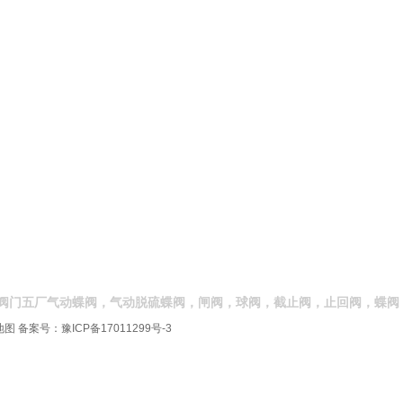
阀门五厂气动蝶阀，气动脱硫蝶阀，闸阀，球阀，截止阀，止回阀，蝶阀
地图
备案号：
豫ICP备17011299号-3