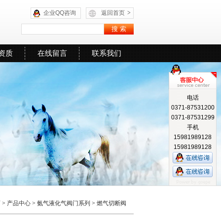
企业QQ咨询
返回首页
>
资质
在线留言
联系我们
电话
0371-87531200
0371-87531299
手机
15981989128
15981989128
页
>
产品中心
>
氨气液化气阀门系列
>
燃气切断阀