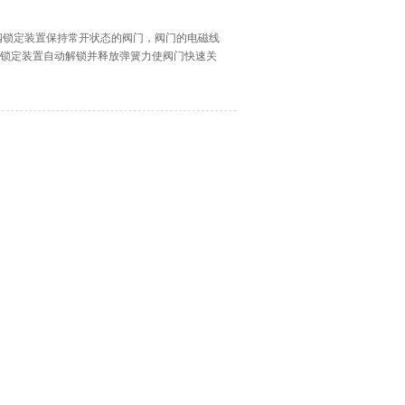
阀锁定装置保持常开状态的阀门，阀门的电磁线
开阀锁定装置自动解锁并释放弹簧力使阀门快速关