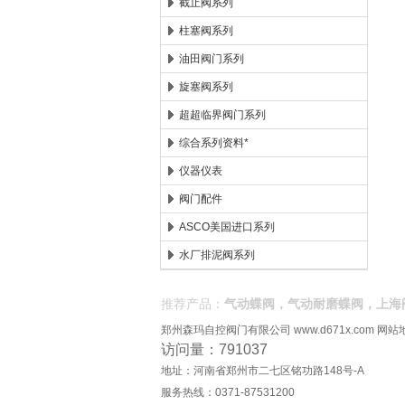
截止阀系列
柱塞阀系列
油田阀门系列
旋塞阀系列
超超临界阀门系列
综合系列资料*
仪器仪表
阀门配件
ASCO美国进口系列
水厂排泥阀系列
推荐产品：
气动蝶阀，气动耐磨蝶阀，上海
郑州森玛自控阀门有限公司
www.d671x.com
网站
访问量：791037
地址：河南省郑州市二七区铭功路148号-A
服务热线：0371-87531200