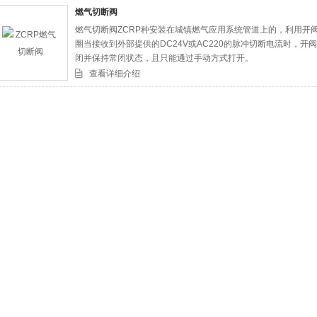
燃气切断阀
燃气切断阀ZCRP种安装在城镇燃气应用系统管道上的，利用开
司
圈当接收到外部提供的DC24V或AC220的脉冲切断电流时，
闭并保持常闭状态，且只能通过手动方式打开。
查看详细介绍