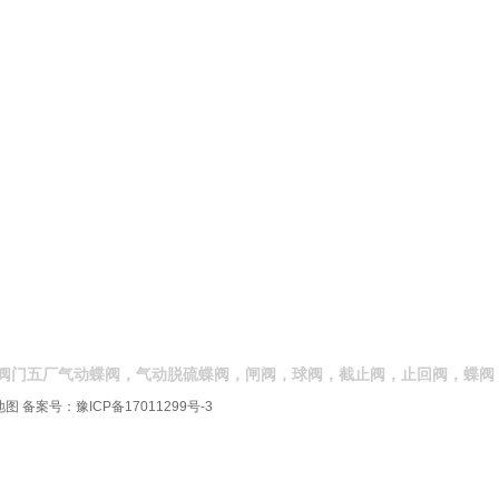
阀门五厂气动蝶阀，气动脱硫蝶阀，闸阀，球阀，截止阀，止回阀，蝶阀
地图
备案号：
豫ICP备17011299号-3