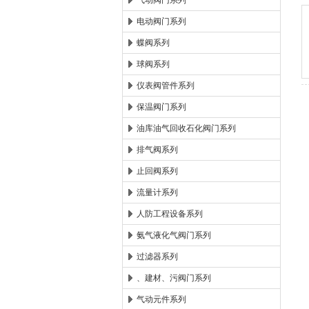
气动阀门系列
电动阀门系列
郑州森玛自控阀门有限公
蝶阀系列
球阀系列
仪表阀管件系列
保温阀门系列
油库油气回收石化阀门系列
排气阀系列
止回阀系列
流量计系列
人防工程设备系列
氨气液化气阀门系列
过滤器系列
、建材、污阀门系列
气动元件系列