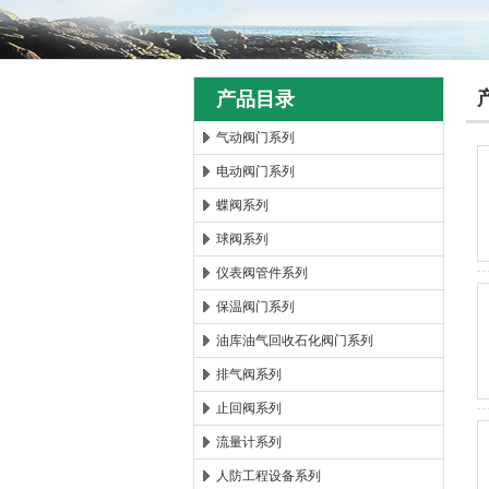
产品目录
气动阀门系列
电动阀门系列
郑州森玛自控阀门有限公
蝶阀系列
球阀系列
仪表阀管件系列
保温阀门系列
油库油气回收石化阀门系列
排气阀系列
止回阀系列
流量计系列
人防工程设备系列