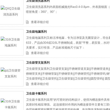
卫生级清洗器系列
卫生级清洗器系列内表面机械抛光Ra≤0.4-0.8μm，外表面
喷射角度：360°、90°；
查看详细介绍
卫生级地漏系列
卫生级地漏系列又称洁净地漏．专为洁净室及无菌室设计，符合新
633，产品由304或316L不锈钢制成，表面*平整，易安装，水
关要求，实行性强．产品标准规格尺寸如下：
查看详细介绍
卫生级管支架系列
卫生级管支架系列卫生级管支架||不锈钢管道支架||不锈钢管道夹||
锈钢管支夹||不锈钢管架||不锈钢管夹||不锈钢管托||不锈钢管码,钢管
卫生级管码||卫生级管托||卫生级管架||卫生级管托||圆型管码|| 圆型管
生级管子夹||卫生级管道支架||
查看详细介绍
卫生级卡箍系列
卫生级卡箍系列采用*的可密封的结构设计，使得沟槽连接件具
其密封性相应增强。 起连接密封作用的沟槽连接管件主要有三
内层的橡胶密封圈置于被连接管道的外侧，并与预先滚制的沟槽