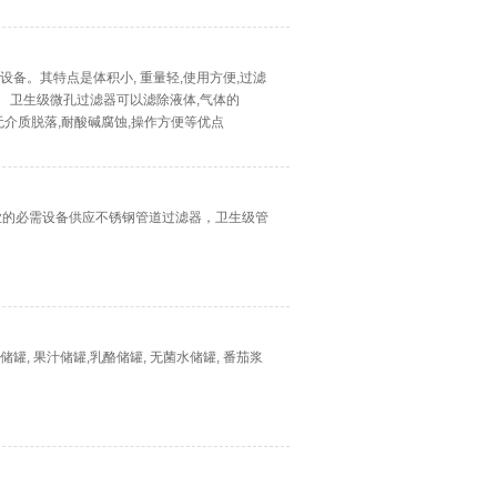
须设备。其特点是体积小, 重量轻,使用方便,过滤
。 卫生级微孔过滤器可以滤除液体,气体的
,无介质脱落,耐酸碱腐蚀,操作方便等优点
业的必需设备供应不锈钢管道过滤器，卫生级管
罐, 果汁储罐,乳酪储罐, 无菌水储罐, 番茄浆