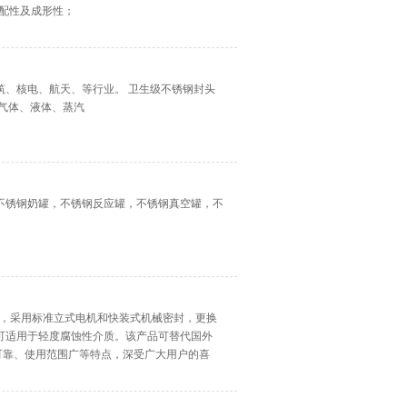
装配性及成形性；
筑、核电、航天、等行业。 卫生级不锈钢封头
气体、液体、蒸汽
不锈钢奶罐，不锈钢反应罐，不锈钢真空罐，不
泵，采用标准立式电机和快装式机械密封，更换
成，可适用于轻度腐蚀性介质。该产品可替代国外
可靠、使用范围广等特点，深受广大用户的喜