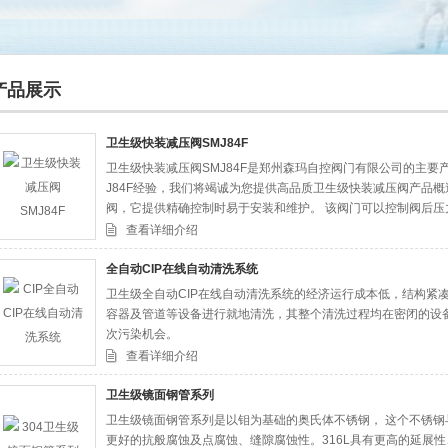
产品展示
卫生级快装减压阀SMJ84F
卫生级快装减压阀SMJ84F是郑州森玛自控阀门有限公司的主
司
J84F经验，我们将竭诚为您提供高品质卫生级快装减压阀产品概
阀，它提供精确控制时易于安装和维护。 该阀门可以控制阀后压力
品，如果您有什么需求请致电，，希望为您提供阀门服务！
查看详细介绍
全自动CIP在线自动清洗系统
卫生级全自动CIP在线自动清洗系统的经济运行成本低，结构紧凑
容器及管道等设备进行就地清洗，其整个清洗过程均在密闭的设
次污染机会。
查看详细介绍
卫生级镜面钢管系列
卫生级镜面钢管系列是以钼为基础的奥氏体不锈钢， 这个不锈钢与
更好的抗般腐蚀及点腐蚀、缝隙腐蚀性。316L具有更高的延展