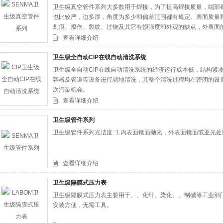
卫生级真空管件系列大多数用于焊接，为了提高焊接质量，端部
也比较严，边多厚，角度为多少和偏差范围都有规定。表面质量
划痕、擦伤、裂纹、过烧及其它有损强度和外观的缺点，外表面的粗
连接的管子的钢种是相同的。 卫生级管件是管道安装中常用的种
查看详细介绍
卫生级全自动CIP在线自动清洗系统
卫生级全自动CIP在线自动清洗系统的经济运行成本低，结构紧凑
容器及管道等设备进行就地清洗，其整个清洗过程均在密闭的设
次污染机会。
查看详细介绍
卫生级管件系列
卫生级管件系列光洁度: 1.内表面镜面抛光，外表面镜面或亚光处
查看详细介绍
卫生级隔膜式压力表
卫生级隔膜式压力表主要用于、、化纤、染化、、制碱等工业部门
安装方便，无需工具。