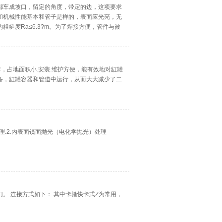
都车成坡口，留定的角度，带定的边，这项要求
和机械性能基本和管子是样的，表面应光亮，无
糙度Ra≤6.3?m。为了焊接方便，管件与被
连接用管件，用于管道拐弯
，占地面积小.安装.维护方便，能有效地对缸罐
备，缸罐容器和管道中运行，从而大大减少了二
理.2.内表面镜面抛光（电化学抛光）处理
。 连接方式如下： 其中卡箍快卡式Z为常用，