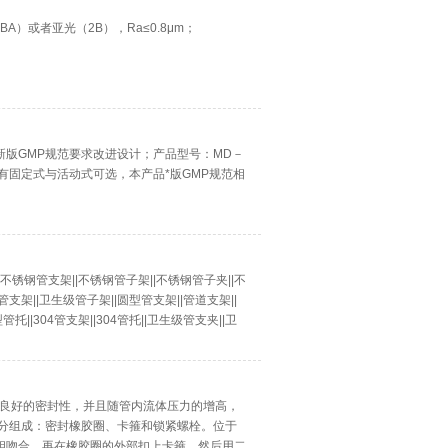
镜面（BA）或者亚光（2B），Ra≤0.8μm；
版GMP规范要求改进设计；产品型号：MD－
封有固定式与活动式可选，本产品*版GMP规范相
不锈钢管支架||不锈钢管子架||不锈钢管子夹||不
支架||卫生级管子架||圆型管支架||管道支架||
托||304管支架||304管托||卫生级管支夹||卫
有良好的密封性，并且随管内流体压力的增高，
部分组成：密封橡胶圈、卡箍和锁紧螺栓。位于
相吻合，再在橡胶圈的外部扣上卡箍，然后用二