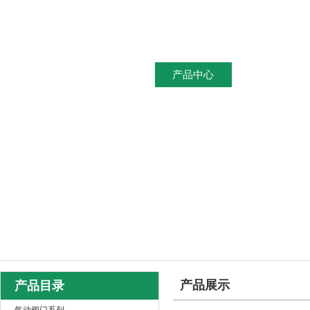
网站首页
关于我们
产品中心
新闻资讯
产品展示
产品目录