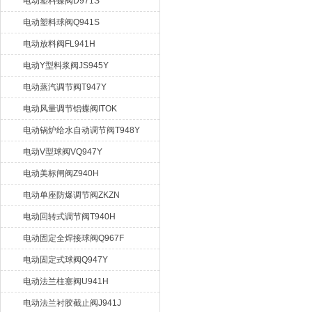
电动塑料蝶阀D971S
电动塑料球阀Q941S
电动放料阀FL941H
电动Y型料浆阀JS945Y
电动蒸汽调节阀T947Y
电动风量调节铝蝶阀ITOK
电动锅炉给水自动调节阀T948Y
电动V型球阀VQ947Y
电动美标闸阀Z940H
电动单座防爆调节阀ZKZN
电动回转式调节阀T940H
电动固定全焊接球阀Q967F
电动固定式球阀Q947Y
电动法兰柱塞阀U941H
电动法兰衬胶截止阀J941J