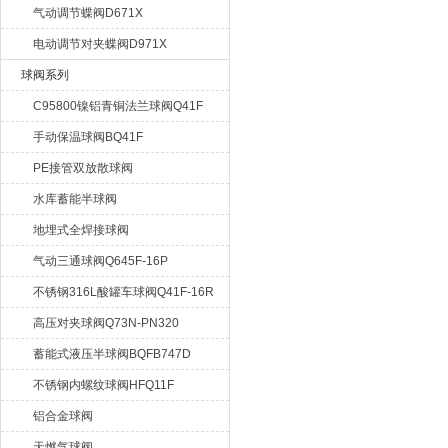
气动调节蝶阀D671X
电动调节对夹蝶阀D971X
球阀系列
C95800镍铝青铜法兰球阀Q41F
手动保温球阀BQ41F
PE接管双放散球阀
水库蓄能半球阀
地埋式全焊接球阀
气动三通球阀Q645F-16P
不锈钢316L酸罐车球阀Q41F-16R
高压对夹球阀Q73N-PN320
蓄能式液压半球阀BQFB747D
不锈钢内螺纹球阀HFQ11F
铝合金球阀
天燃气球阀