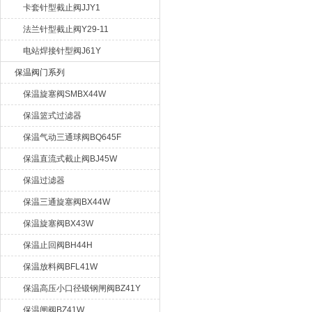
卡套针型截止阀JJY1
法兰针型截止阀Y29-11
电站焊接针型阀J61Y
保温阀门系列
保温旋塞阀SMBX44W
保温篮式过滤器
保温气动三通球阀BQ645F
保温直流式截止阀BJ45W
保温过滤器
保温三通旋塞阀BX44W
保温旋塞阀BX43W
保温止回阀BH44H
保温放料阀BFL41W
保温高压小口径锻钢闸阀BZ41Y
保温闸阀BZ41W