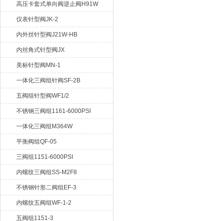
高压卡套式单向阀逆止阀H91W
仪表针型阀JK-2
内外丝针型阀J21W-HB
内丝角式针型阀JX
美标针型阀MN-1
一体化三阀组针阀SF-2B
五阀组针型阀WF1/2
不锈钢三阀组1161-6000PSI
一体化三阀组M364W
平衡阀组QF-05
三阀组1151-6000PSI
内螺纹三阀组SS-M2F8
不锈钢针形二阀组EF-3
内螺纹五阀组WF-1-2
五阀组1151-3