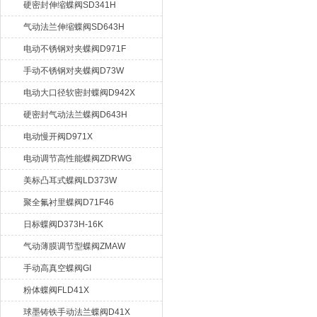
硬密封伸缩蝶阀SD341H
气动法兰伸缩蝶阀SD643H
电动不锈钢对夹蝶阀D971F
手动不锈钢对夹蝶阀D73W
电动大口径软密封蝶阀D942X
硬密封气动法兰蝶阀D643H
电动慢开阀D971X
电动调节高性能蝶阀ZDRWG
美标凸耳式蝶阀LD373W
聚全氟衬里蝶阀D71F46
日标蝶阀D373H-16K
气动薄膜调节型蝶阀ZMAW
手动高真空蝶阀GI
粉体蝶阀FLD41X
球墨铸铁手动法兰蝶阀D41X