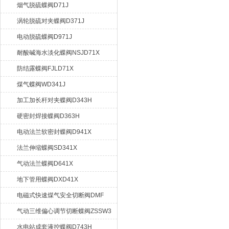
烟气脱硫蝶阀D71J
涡轮脱硫对夹蝶阀D371J
电动脱硫蝶阀D971J
耐酸碱海水淡化蝶阀NSJD71X
防结露蝶阀FJLD71X
煤气蝶阀WD341J
加工加长杆对夹蝶阀D343H
硬密封焊接蝶阀D363H
电动法兰软密封蝶阀D941X
法兰伸缩蝶阀SD341X
气动法兰蝶阀D641X
地下管用蝶阀DXD41X
电磁式快速煤气安全切断阀DMF
气动三维偏心调节切断蝶阀ZSSW3
水电站成套液控蝶阀D743H