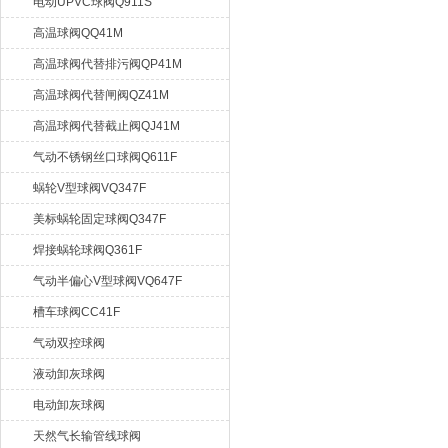
电动UPVC球阀Q911S
高温球阀QQ41M
高温球阀代替排污阀QP41M
高温球阀代替闸阀QZ41M
高温球阀代替截止阀QJ41M
气动不锈钢丝口球阀Q611F
蜗轮V型球阀VQ347F
美标蜗轮固定球阀Q347F
焊接蜗轮球阀Q361F
气动半偏心V型球阀VQ647F
槽车球阀CC41F
气动双控球阀
液动卸灰球阀
电动卸灰球阀
天然气长输管线球阀