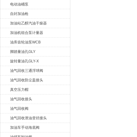
电动油桶泵
自封加油枪
加油站乙醇汽油干燥器
加油机组合泵计量器
油库齿轮油泵WCB
脚踏量油孔GLY
旋转量油孔GLY-X
油气回收三通浮球阀
油气回收防尘盖接头
真空压力帽
油气回收接头
油气回收阀
油气回收泄油变径接头
加油车手动海底阀