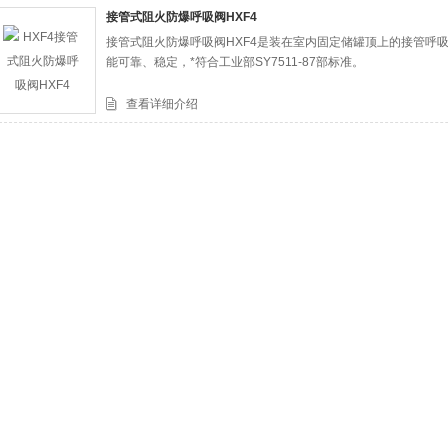
接管式阻火防爆呼吸阀HXF4
接管式阻火防爆呼吸阀HXF4是装在室内固定储罐顶上的接管呼
司
能可靠、稳定，*符合工业部SY7511-87部标准。
查看详细介绍