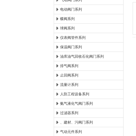
气动阀门系列
电动阀门系列
郑州森玛自控阀门有限公
蝶阀系列
球阀系列
仪表阀管件系列
保温阀门系列
油库油气回收石化阀门系列
排气阀系列
止回阀系列
流量计系列
人防工程设备系列
氨气液化气阀门系列
过滤器系列
、建材、污阀门系列
气动元件系列