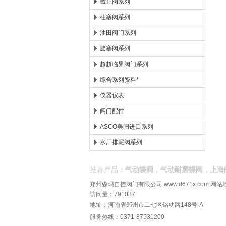
截止阀系列
柱塞阀系列
油田阀门系列
旋塞阀系列
超超临界阀门系列
综合系列资料*
仪器仪表
阀门配件
ASCO美国进口系列
水厂排泥阀系列
推荐产品：
气动蝶阀，气动耐磨蝶阀，上海
郑州森玛自控阀门有限公司
www.d671x.com
网站
访问量：791037
地址：河南省郑州市二七区铭功路148号-A
服务热线：0371-87531200