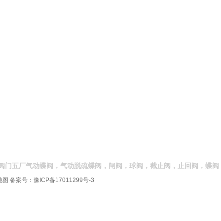
阀门五厂气动蝶阀，气动脱硫蝶阀，闸阀，球阀，截止阀，止回阀，蝶阀
地图
备案号：
豫ICP备17011299号-3