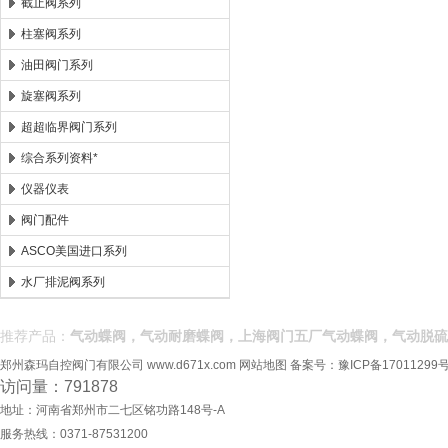
截止阀系列
柱塞阀系列
油田阀门系列
旋塞阀系列
超超临界阀门系列
综合系列资料*
仪器仪表
阀门配件
ASCO美国进口系列
水厂排泥阀系列
推荐产品：
气动蝶阀，气动耐磨蝶阀，上海阀门五厂气动蝶阀，气动脱硫
郑州森玛自控阀门有限公司
www.d671x.com
网站地图
备案号：
豫ICP备17011299号
访问量：791878
地址：河南省郑州市二七区铭功路148号-A
服务热线：0371-87531200