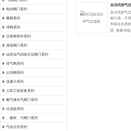
气动阀门系列
自洁式排气
电动阀门系列
自洁式排气过
郑州森玛自控阀门有限公司
蝶阀系列
能力强，不
和保证水质
球阀系列
锅炉水系统
查看详细
仪表阀管件系列
保温阀门系列
油库油气回收石化阀门系列
排气阀系列
止回阀系列
流量计系列
人防工程设备系列
氨气液化气阀门系列
过滤器系列
、建材、污阀门系列
气动元件系列