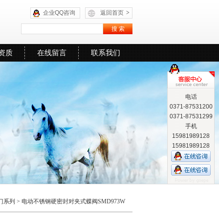
企业QQ咨询
返回首页
>
资质
在线留言
联系我们
电话
0371-87531200
0371-87531299
手机
15981989128
15981989128
门系列
>
电动不锈钢硬密封对夹式蝶阀SMD973W