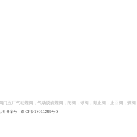
阀门五厂气动蝶阀，气动脱硫蝶阀，闸阀，球阀，截止阀，止回阀，蝶阀
地图
备案号：
豫ICP备17011299号-3