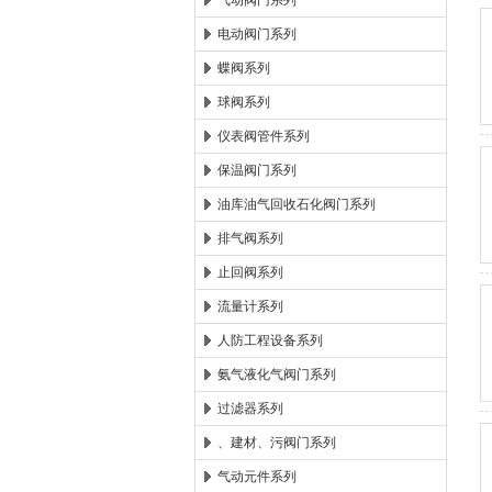
气动阀门系列
电动阀门系列
郑州森玛自控阀门有限公
蝶阀系列
球阀系列
仪表阀管件系列
保温阀门系列
油库油气回收石化阀门系列
排气阀系列
止回阀系列
流量计系列
人防工程设备系列
氨气液化气阀门系列
过滤器系列
、建材、污阀门系列
气动元件系列