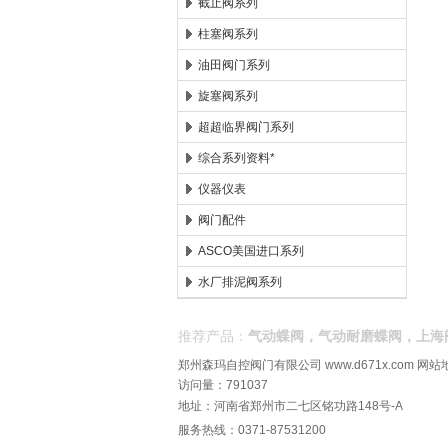
截止阀系列
柱塞阀系列
油田阀门系列
旋塞阀系列
超超临界阀门系列
综合系列资料*
仪器仪表
阀门配件
ASCO美国进口系列
水厂排泥阀系列
推荐产品：
气动蝶阀，气动耐磨蝶阀，上海
郑州森玛自控阀门有限公司
www.d671x.com
网站
访问量：791037
地址：河南省郑州市二七区铭功路148号-A
服务热线：0371-87531200