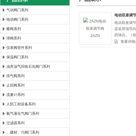
气动阀门系列
电动双座调节
电动阀门系列
电动双座调节
郑州森玛自控阀门有限公司
蝶阀系列
是采用顶导向
的场合。（低
球阀系列
查看详细
仪表阀管件系列
保温阀门系列
油库油气回收石化阀门系列
排气阀系列
止回阀系列
流量计系列
人防工程设备系列
氨气液化气阀门系列
过滤器系列
、建材、污阀门系列