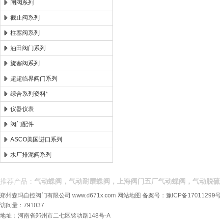
闸阀系列
截止阀系列
柱塞阀系列
油田阀门系列
旋塞阀系列
超超临界阀门系列
综合系列资料*
仪器仪表
阀门配件
ASCO美国进口系列
水厂排泥阀系列
推荐产品：
气动蝶阀，气动耐磨蝶阀，上海阀门五厂气动蝶阀，气动脱硫
郑州森玛自控阀门有限公司
www.d671x.com
网站地图
备案号：
豫ICP备17011299号
访问量：791037
地址：河南省郑州市二七区铭功路148号-A