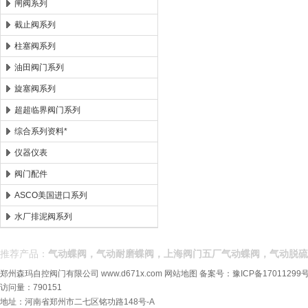
闸阀系列
截止阀系列
柱塞阀系列
油田阀门系列
旋塞阀系列
超超临界阀门系列
综合系列资料*
仪器仪表
阀门配件
ASCO美国进口系列
水厂排泥阀系列
推荐产品：
气动蝶阀，气动耐磨蝶阀，上海阀门五厂气动蝶阀，气动脱硫
郑州森玛自控阀门有限公司
www.d671x.com
网站地图
备案号：
豫ICP备17011299号
访问量：790151
地址：河南省郑州市二七区铭功路148号-A