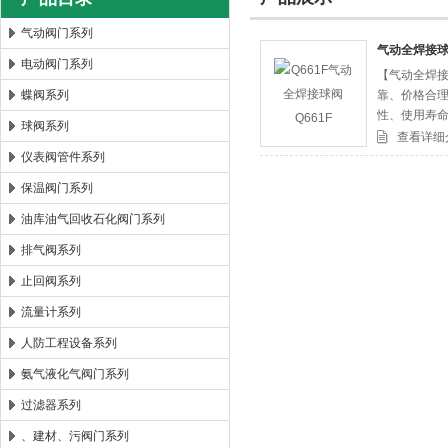
气动阀门系列
气动全焊接球阀
电动阀门系列
【气动全焊接
郑州森玛自控阀门有限公司
蝶阀系列
靠、价格合理
性、使用寿
球阀系列
验，全国大
查看详细
仪表阀管件系列
保温阀门系列
油库油气回收石化阀门系列
排气阀系列
止回阀系列
流量计系列
人防工程设备系列
氨气液化气阀门系列
过滤器系列
、建材、污阀门系列