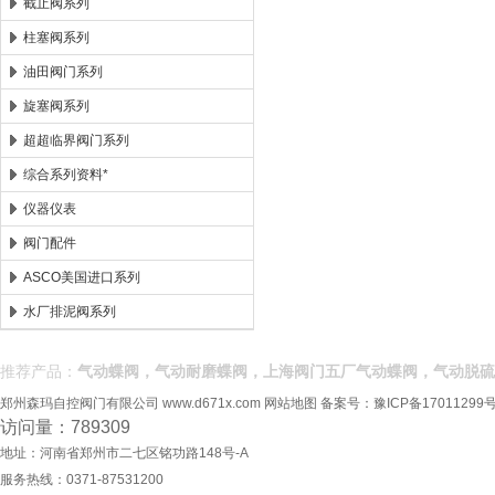
截止阀系列
柱塞阀系列
油田阀门系列
旋塞阀系列
超超临界阀门系列
综合系列资料*
仪器仪表
阀门配件
ASCO美国进口系列
水厂排泥阀系列
推荐产品：
气动蝶阀，气动耐磨蝶阀，上海阀门五厂气动蝶阀，气动脱硫
郑州森玛自控阀门有限公司
www.d671x.com
网站地图
备案号：
豫ICP备17011299号
访问量：789309
地址：河南省郑州市二七区铭功路148号-A
服务热线：0371-87531200