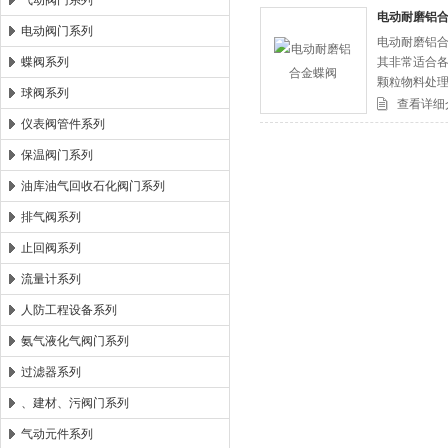
气动阀门系列
电动耐磨铝
电动阀门系列
电动耐磨铝
郑州森玛自控阀门有限公司
蝶阀系列
其非常适合
颗粒物料处理
球阀系列
查看详细
仪表阀管件系列
保温阀门系列
油库油气回收石化阀门系列
排气阀系列
止回阀系列
流量计系列
人防工程设备系列
氨气液化气阀门系列
过滤器系列
、建材、污阀门系列
气动元件系列