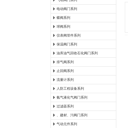
气动阀门系列
电动阀门系列
郑州森玛自控阀门有限公
蝶阀系列
球阀系列
仪表阀管件系列
保温阀门系列
油库油气回收石化阀门系列
排气阀系列
止回阀系列
流量计系列
人防工程设备系列
氨气液化气阀门系列
过滤器系列
、建材、污阀门系列
气动元件系列