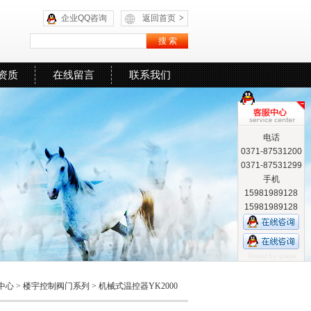
企业QQ咨询
返回首页
>
资质
在线留言
联系我们
电话
0371-87531200
0371-87531299
手机
15981989128
15981989128
中心
>
楼宇控制阀门系列
>
机械式温控器YK2000