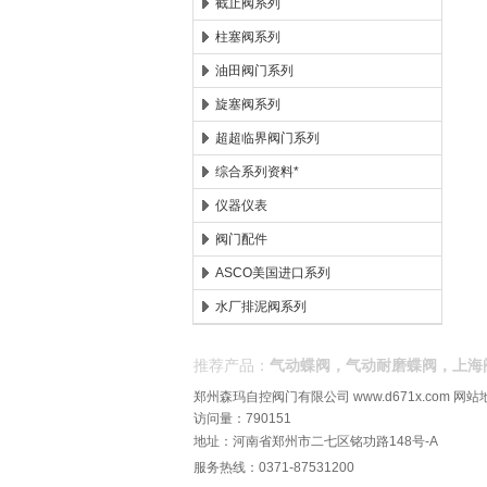
截止阀系列
柱塞阀系列
油田阀门系列
旋塞阀系列
超超临界阀门系列
综合系列资料*
仪器仪表
阀门配件
ASCO美国进口系列
水厂排泥阀系列
推荐产品：
气动蝶阀，气动耐磨蝶阀，上海
郑州森玛自控阀门有限公司
www.d671x.com
网站
访问量：790151
地址：河南省郑州市二七区铭功路148号-A
服务热线：0371-87531200