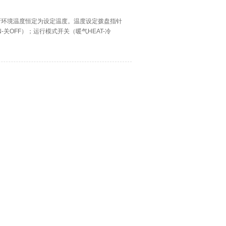
制所环境温度恒定为设定温度。温度设定拨盘指针
关OFF）；运行模式开关（暖气HEAT-冷