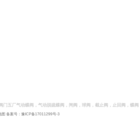
阀门五厂气动蝶阀，气动脱硫蝶阀，闸阀，球阀，截止阀，止回阀，蝶阀
地图
备案号：
豫ICP备17011299号-3