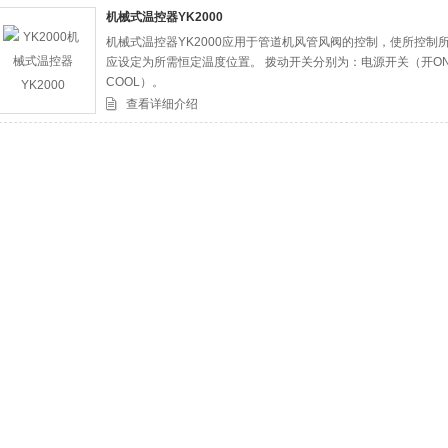
机械式温控器YK2000
机械式温控器YK2000应用于管道机风管风阀的控制，使所控
司
应设定为所需恒定温度位置。 拨动开关分别为：电源开关（开ON-
COOL）。
查看详细介绍