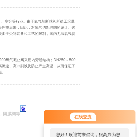
钢铁、、空分等行业。由于氧气切断球阀所处工况属
等严重后果，因此，对氧气切断球阀的设计、选
去由于受到装备和工艺的限制，国内无法氧气切
极为不便，不利于我
～200氧气截止阀采用内旁通结构；DN250～500
高流速、高冲刷以及防止产生高温，从而保证了
矩。
，隔膜阀等
在线交流
您好！欢迎前来咨询，很高兴为您