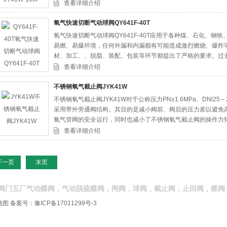
时安全可靠
查看详细介绍
氧气快速切断气动球阀QY641F-40T
氧气快速切断气动球阀QY641F-40T应用于各种煤、石化、
易燃、易爆环境，任何外漏和内漏都有可能造成激烈燃烧、爆炸
材、加工、、脱脂、装配、包装等环节都提出了严格的要求。过
断球阀，依赖进口，导致阀门价格昂贵，供货周期较长，且维修
查看详细介绍
不锈钢氧气截止阀JYK41W
不锈钢氧气截止阀JYK41W对于公称压力PN≥1.6MPa、DNl25
采用带外旁通阀结构。其目的是减小阀前、阀后的压力差以避免
氧气管网的安全运行，同时也减小了不锈钢氧气截止阀的操作力
查看详细介绍
下一页
末页
阀门五厂气动蝶阀，气动脱硫蝶阀，闸阀，球阀，截止阀，止回阀，蝶阀
地图
备案号：
豫ICP备17011299号-3