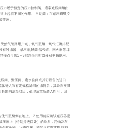
口压力近于恒定的压力控制阀。通常减压阀组由
道上起着不同的作用。 自动阀：在减压阀组控
节作用。
工天然气管路用户点，氧气瓶组、氧气汇流排配
有过滤器、减压器,球阀,储气罐、回火器等.本
阀箱接点可供1～3把焊炬同时或分别单独使用。
（0Cr18Ni9）
减压阀、泄压阀、定水位阀或其它设备的进口
流体进入置有定规格滤网的滤筒后，其杂质被阻
可拆卸的滤筒取出，处理后重新装入即可，因
能使气瓶翻倒在地上。 2.使用前应确认减压器是
。减压器上（特别是进口处）的杂质，污物及灰
是否有杂物、污物存在。如发现存在或螺 纹损