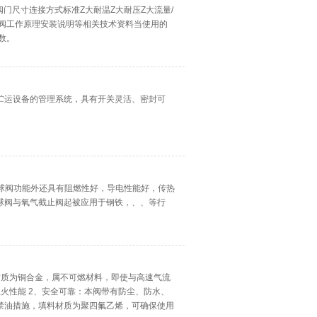
阀门尺寸连接方式标准Z大耐温Z大耐压Z大流量/
止阀工作原理安装说明等相关技术资料当使用的
数。
体贮运设备的管理系统，具有开关灵活、密封可
通球阀功能外还具有阻燃性好，导电性能好，传热
球阀与氧气截止阀起被应用于钢铁，、、等行
的材质为铜合金，属不可燃材料，即使与高速气流
火性能 2、安全可靠：本阀带有防尘、防水、
禁油措施，填料材质为聚四氟乙烯，可确保使用