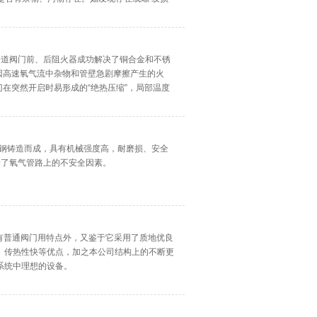
阀（特别是阀口处）
气管道阀门前、后阻火器成功解决了铜合金和不锈
因高速氧气流中杂物和管壁急剧摩擦产生的火
门在突然开启时易形成的“绝热压缩”，局部温度
不锈钢铸造而成，具有机械强度高，耐磨损、安全
除了氧气管路上的不安全因素。
了具有普通阀门用特点外，又鉴于它采用了质地优良
、传热性快等优点，加之本公司结构上的不断更
系统中理想的设备。