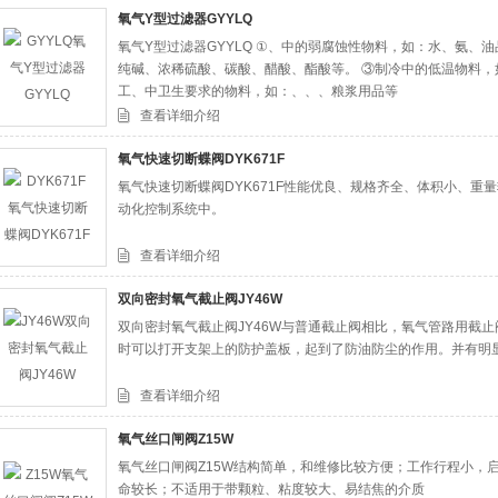
氧气Y型过滤器GYYLQ
氧气Y型过滤器GYYLQ ①、中的弱腐蚀性物料，如：水、氨、
司
纯碱、浓稀硫酸、碳酸、醋酸、酯酸等。 ③制冷中的低温物料，
工、中卫生要求的物料，如：、、、粮浆用品等
查看详细介绍
氧气快速切断蝶阀DYK671F
氧气快速切断蝶阀DYK671F性能优良、规格齐全、体积小、重
动化控制系统中。
查看详细介绍
双向密封氧气截止阀JY46W
双向密封氧气截止阀JY46W与普通截止阀相比，氧气管路用截
时可以打开支架上的防护盖板，起到了防油防尘的作用。并有明
查看详细介绍
氧气丝口闸阀Z15W
氧气丝口闸阀Z15W结构简单，和维修比较方便；工作行程小，
命较长；不适用于带颗粒、粘度较大、易结焦的介质