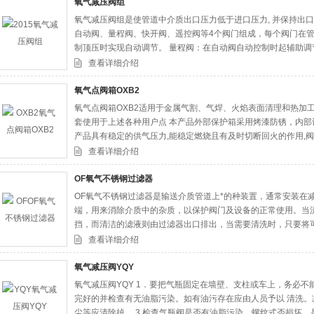
氧气减压阀组
氧气减压阀组是使管道中介质出口压力低于进口压力, 并保持出
自动阀、量程阀、快开阀、遥控阀等4个阀门组成，每个阀门在管
制顶压时实现自动调节。 量程阀：在自动阀自动控制时起辅助调
查看详细介绍
氧气点阀箱OXB2
氧气点阀箱OXB2适用于金属气割、气焊、火焰表面清理和热加
套使用于上述各种用户点 本产品外部保护箱采用烤漆防锈，内部设
产品具有稳定的供气压力,能稳定燃烧且有及时切断回火的作用,
所有仪表可通过阀箱面板窥视孔直接观察，内部所有管路均采用不锈钢
查看详细介绍
OF氧气不锈钢过滤器
OF氧气不锈钢过滤器是输送介质管道上*的种装置，通常安装在
端，用来消除介质中的杂质，以保护阀门及设备的正常使用。当
挡，而清洁的滤液则由过滤器出口排出，当需要清洗时，只要将
此，使用维护极为方便。
查看详细介绍
氧气减压阀YQY
氧气减压阀YQY 1．要把气瓶固定在墙壁、支柱或车上，务必不
完好的并检查有无油脂污染。如有油污存在应由人员予以 清洗
尘等应清除掉。 3.检查气瓶阀是否有油脂污染，螺纹式否损坏，