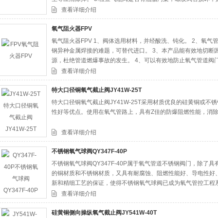
坏就不应该再使用该气瓶并将这些情况通知供气单位。清除气瓶
查看详细介绍
氧气阻火器FPV
氧气阻火器FPV 1、阀体选用材料，并经酸洗、钝化。 2、氧
钢异种金属焊接的难题，可替代进口。 3、本产品能有效地切断
源，杜绝管道燃爆事故的发生。 4、可以有效地防止氧气管道阀
骤升，成为着火能源。
查看详细介绍
特大口径铜氧气截止阀JY41W-25T
特大口径铜氧气截止阀JY41W-25T采用材质优良的硅黄铜或
性好等优点。使用在氧气管路上，具有Z佳的防爆阻燃性能，消
查看详细介绍
不锈钢氧气球阀QY347F-40P
不锈钢氧气球阀QY347F-40P属于氧气管道不锈钢阀门，除
的铜材质和不锈钢材质，又具有耐腐蚀、阻燃性能好、导电性好
新和精细工艺的保证，使得不锈钢氧气球阀已成为氧气管控工程
查看详细介绍
硅黄铜侧向操纵氧气截止阀JY541W-40T