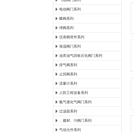
气动阀门系列
电动阀门系列
郑州森玛自控阀门有限公
蝶阀系列
球阀系列
仪表阀管件系列
保温阀门系列
油库油气回收石化阀门系列
排气阀系列
止回阀系列
流量计系列
人防工程设备系列
氨气液化气阀门系列
过滤器系列
、建材、污阀门系列
气动元件系列