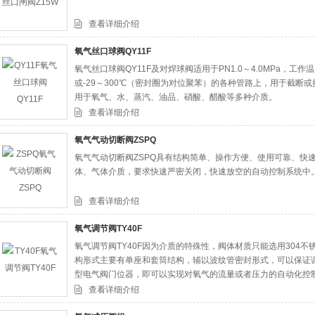
查看详细介绍
氧气丝口球阀QY11F
氧气丝口球阀QY11F及对焊球阀适用于PN1.0～4.0MPa，工作
或-29～300℃（密封圈为对位聚苯）的各种管路上，用于截断
用于氧气、水、蒸汽、油品、硝酸、醋酸等多种介质。
查看详细介绍
氧气气动切断阀ZSPQ
氧气气动切断阀ZSPQ具有结构简单、操作方便、使用可靠、快
体、气体介质，要求快速严密关闭，快速放空的自动控制系统中
查看详细介绍
氧气调节阀TY40F
氧气调节阀TY40F因为介质的特殊性，阀体材质只能选用304
构形式主要有单座和套筒结构，辅以波纹管密封形式，可以保证
型电气阀门位器，即可以实现对氧气的流量或者压力的自动化控
应用于各种大型空分设备和生物医学、等领域。
查看详细介绍