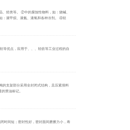
油品、烃类等。 ②中的腐蚀性物料，如：烧碱、
如：液甲烷、液氨、液氧和各种冷剂。 ④轻
量轻等优点，应用于、、、轻纺等工业过程的自
止阀的支架部分采用全封闭式结构，且压紧填料
显的禁油标记。
启闭时间短；密封性好，密封面间磨擦力小，寿