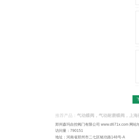
推荐产品：
气动蝶阀，气动耐磨蝶阀，上海
郑州森玛自控阀门有限公司
www.d671x.com
网站
访问量：790151
地址：河南省郑州市二七区铭功路148号-A