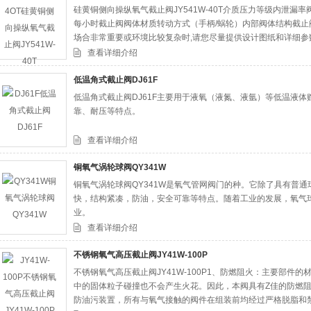
硅黄铜侧向操纵氧气截止阀JY541W-40T介质压力等级内泄漏率
每小时截止阀阀体材质转动方式（手柄/蜗轮）内部阀体结构截
场合非常重要或环境比较复杂时,请您尽量提供设计图纸和详细参
查看详细介绍
低温角式截止阀DJ61F
低温角式截止阀DJ61F主要用于液氧（液氮、液氩）等低温液
靠、耐压等特点。
查看详细介绍
铜氧气涡轮球阀QY341W
铜氧气涡轮球阀QY341W是氧气管网阀门的种。它除了具有普
快，结构紧凑，防油，安全可靠等特点。随着工业的发展，氧气
业。
查看详细介绍
不锈钢氧气高压截止阀JY41W-100P
不锈钢氧气高压截止阀JY41W-100P1、防燃阻火：主要部件
中的固体粒子碰撞也不会产生火花。因此，本阀具有Z佳的防燃阻
防油污装置，所有与氧气接触的阀件在组装前均经过严格脱脂和