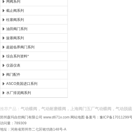
闸阀系列
截止阀系列
柱塞阀系列
油田阀门系列
旋塞阀系列
超超临界阀门系列
综合系列资料*
仪器仪表
阀门配件
ASCO美国进口系列
水厂排泥阀系列
推荐产品：
气动蝶阀，气动耐磨蝶阀，上海阀门五厂气动蝶阀，气动脱硫
郑州森玛自控阀门有限公司
www.d671x.com
网站地图
备案号：
豫ICP备17011299号
访问量：789309
地址：河南省郑州市二七区铭功路148号-A