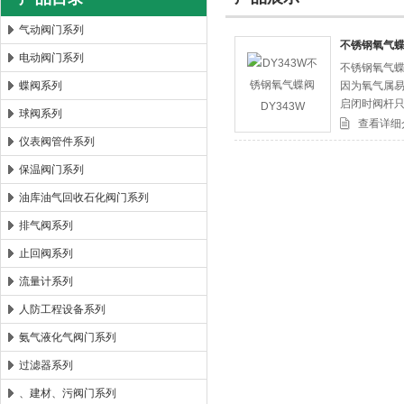
气动阀门系列
不锈钢氧气蝶
电动阀门系列
不锈钢氧气蝶
郑州森玛自控阀门有限公司
蝶阀系列
因为氧气属易
启闭时阀杆
球阀系列
产生静电火
查看详细
仪表阀管件系列
保温阀门系列
油库油气回收石化阀门系列
排气阀系列
止回阀系列
流量计系列
人防工程设备系列
氨气液化气阀门系列
过滤器系列
、建材、污阀门系列