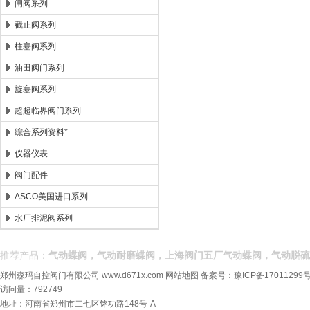
闸阀系列
截止阀系列
柱塞阀系列
油田阀门系列
旋塞阀系列
超超临界阀门系列
综合系列资料*
仪器仪表
阀门配件
ASCO美国进口系列
水厂排泥阀系列
推荐产品：
气动蝶阀，气动耐磨蝶阀，上海阀门五厂气动蝶阀，气动脱硫
郑州森玛自控阀门有限公司
www.d671x.com
网站地图
备案号：
豫ICP备17011299号
访问量：792749
地址：河南省郑州市二七区铭功路148号-A