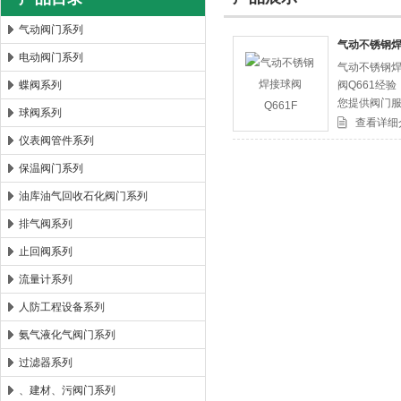
气动阀门系列
气动不锈钢焊
电动阀门系列
气动不锈钢焊
郑州森玛自控阀门有限公司
蝶阀系列
阀Q661经
您提供阀门
球阀系列
查看详细
仪表阀管件系列
保温阀门系列
油库油气回收石化阀门系列
排气阀系列
止回阀系列
流量计系列
人防工程设备系列
氨气液化气阀门系列
过滤器系列
、建材、污阀门系列