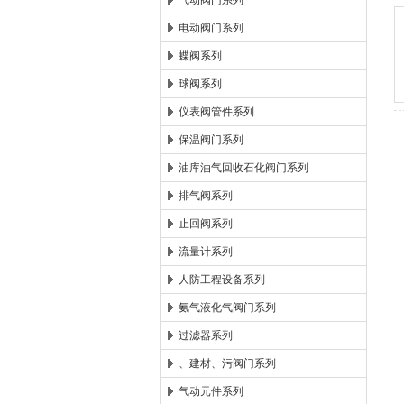
气动阀门系列
电动阀门系列
郑州森玛自控阀门有限公
蝶阀系列
球阀系列
仪表阀管件系列
保温阀门系列
油库油气回收石化阀门系列
排气阀系列
止回阀系列
流量计系列
人防工程设备系列
氨气液化气阀门系列
过滤器系列
、建材、污阀门系列
气动元件系列