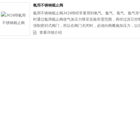
氨用不锈钢截止阀
氨用不锈钢截止阀J41WB经常要用到氧气、氮气、氢气、氩气
司
时通过氨用截止阀使气体压力降至实验所需范围，再经过其它控
强制密封式阀门，所以在阀门关闭时，必须向阀瓣施加压力，以
查看详细介绍