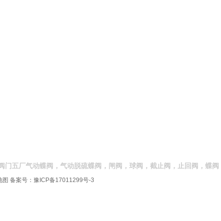
阀门五厂气动蝶阀，气动脱硫蝶阀，闸阀，球阀，截止阀，止回阀，蝶阀
地图
备案号：
豫ICP备17011299号-3