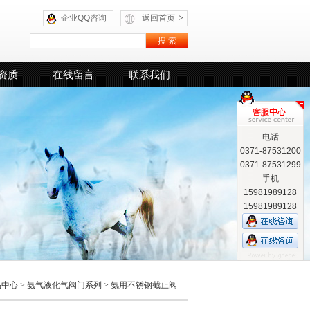
企业QQ咨询
返回首页
>
资质
在线留言
联系我们
电话
0371-87531200
0371-87531299
手机
15981989128
15981989128
品中心
>
氨气液化气阀门系列
>
氨用不锈钢截止阀