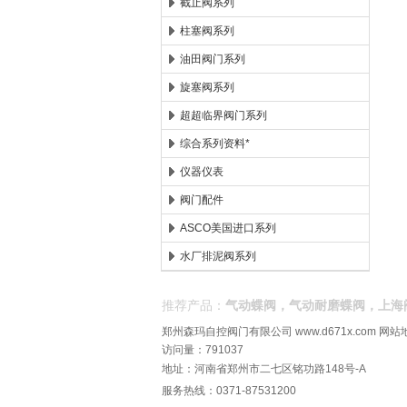
截止阀系列
柱塞阀系列
油田阀门系列
旋塞阀系列
超超临界阀门系列
综合系列资料*
仪器仪表
阀门配件
ASCO美国进口系列
水厂排泥阀系列
推荐产品：
气动蝶阀，气动耐磨蝶阀，上海
郑州森玛自控阀门有限公司
www.d671x.com
网站
访问量：791037
地址：河南省郑州市二七区铭功路148号-A
服务热线：0371-87531200