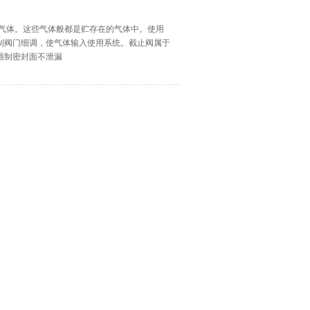
等气体。这些气体般都是贮存在的气体中。使用
制阀门细调，使气体输入使用系统。截止阀属于
强制密封面不泄漏