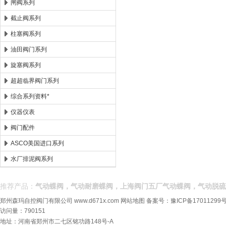
闸阀系列
截止阀系列
柱塞阀系列
油田阀门系列
旋塞阀系列
超超临界阀门系列
综合系列资料*
仪器仪表
阀门配件
ASCO美国进口系列
水厂排泥阀系列
推荐产品：
气动蝶阀，气动耐磨蝶阀，上海阀门五厂气动蝶阀，气动脱硫
郑州森玛自控阀门有限公司
www.d671x.com
网站地图
备案号：
豫ICP备17011299号
访问量：790151
地址：河南省郑州市二七区铭功路148号-A