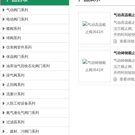
气动阀门系列
气动高温截止阀
电动阀门系列
气动高温截止
郑州森玛自控阀门有限公司
蝶阀系列
法兰截止阀
开闭时间较
球阀系列
阀门的开闭
查看详细
阀
仪表阀管件系列
气动铸钢截止阀
保温阀门系列
气动铸钢截止
油库油气回收石化阀门系列
法兰截止阀
开闭时间较
排气阀系列
阀门的开闭
查看详细
止回阀系列
阀
流量计系列
人防工程设备系列
氨气液化气阀门系列
过滤器系列
、建材、污阀门系列