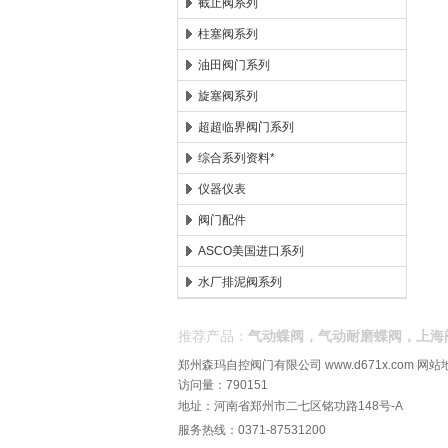
截止阀系列
柱塞阀系列
油田阀门系列
旋塞阀系列
超超临界阀门系列
综合系列资料*
仪器仪表
阀门配件
ASCO美国进口系列
水厂排泥阀系列
推荐产品：
气动蝶阀，气动耐磨蝶阀，上海
郑州森玛自控阀门有限公司
www.d671x.com
网站
访问量：790151
地址：河南省郑州市二七区铭功路148号-A
服务热线：0371-87531200