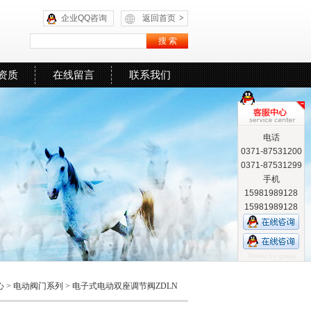
企业QQ咨询
返回首页
>
资质
在线留言
联系我们
电话
0371-87531200
0371-87531299
手机
15981989128
15981989128
心
>
电动阀门系列
>
电子式电动双座调节阀ZDLN