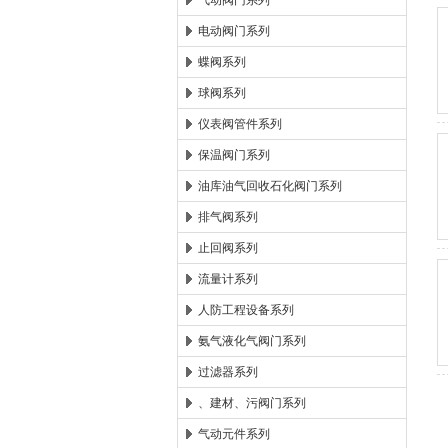
气动阀门系列
电动阀门系列
郑州森玛自控阀门有限公
蝶阀系列
球阀系列
仪表阀管件系列
保温阀门系列
油库油气回收石化阀门系列
排气阀系列
止回阀系列
流量计系列
人防工程设备系列
氨气液化气阀门系列
过滤器系列
、建材、污阀门系列
气动元件系列