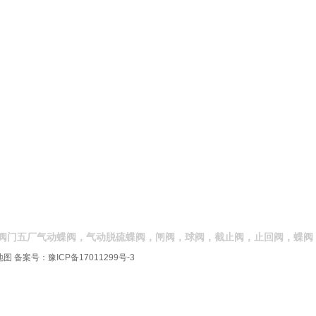
阀门五厂气动蝶阀，气动脱硫蝶阀，闸阀，球阀，截止阀，止回阀，蝶阀
地图
备案号：
豫ICP备17011299号-3