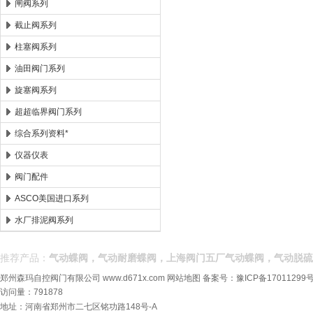
闸阀系列
截止阀系列
柱塞阀系列
油田阀门系列
旋塞阀系列
超超临界阀门系列
综合系列资料*
仪器仪表
阀门配件
ASCO美国进口系列
水厂排泥阀系列
推荐产品：
气动蝶阀，气动耐磨蝶阀，上海阀门五厂气动蝶阀，气动脱硫
郑州森玛自控阀门有限公司
www.d671x.com
网站地图
备案号：
豫ICP备17011299号
访问量：791878
地址：河南省郑州市二七区铭功路148号-A