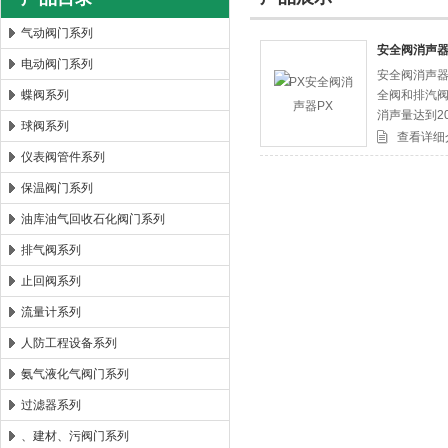
气动阀门系列
安全阀消声器
电动阀门系列
安全阀消声器
郑州森玛自控阀门有限公司
蝶阀系列
全阀和排汽
消声量达到2
球阀系列
查看详细
仪表阀管件系列
保温阀门系列
油库油气回收石化阀门系列
排气阀系列
止回阀系列
流量计系列
人防工程设备系列
氨气液化气阀门系列
过滤器系列
、建材、污阀门系列