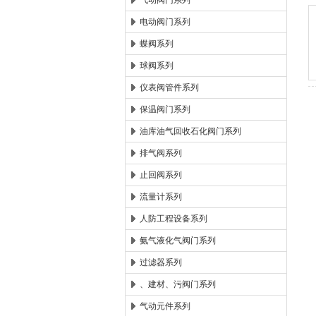
气动阀门系列
电动阀门系列
郑州森玛自控阀门有限公
蝶阀系列
球阀系列
仪表阀管件系列
保温阀门系列
油库油气回收石化阀门系列
排气阀系列
止回阀系列
流量计系列
人防工程设备系列
氨气液化气阀门系列
过滤器系列
、建材、污阀门系列
气动元件系列