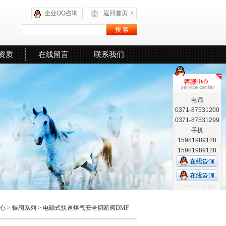
企业QQ咨询
返回首页
>
资质
在线留言
联系我们
电话
0371-87531200
0371-87531299
手机
15981989128
15981989128
心
>
蝶阀系列
>
电磁式快速煤气安全切断阀DMF