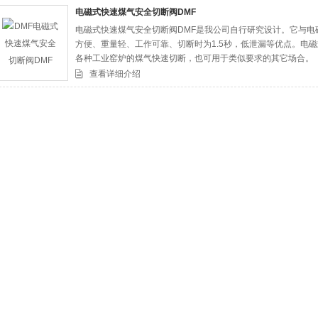
电磁式快速煤气安全切断阀DMF
电磁式快速煤气安全切断阀DMF是我公司自行研究设计。它与
司
方便、重量轻、工作可靠、切断时为1.5秒，低泄漏等优点。电
各种工业窑炉的煤气快速切断，也可用于类似要求的其它场合。
查看详细介绍