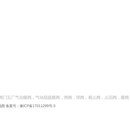
阀门五厂气动蝶阀，气动脱硫蝶阀，闸阀，球阀，截止阀，止回阀，蝶阀
地图
备案号：
豫ICP备17011299号-3