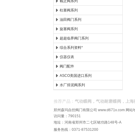
截止阀系列
柱塞阀系列
油田阀门系列
旋塞阀系列
超超临界阀门系列
综合系列资料*
仪器仪表
阀门配件
ASCO美国进口系列
水厂排泥阀系列
推荐产品：
气动蝶阀，气动耐磨蝶阀，上海
郑州森玛自控阀门有限公司
www.d671x.com
网站
访问量：790151
地址：河南省郑州市二七区铭功路148号-A
服务热线：0371-87531200