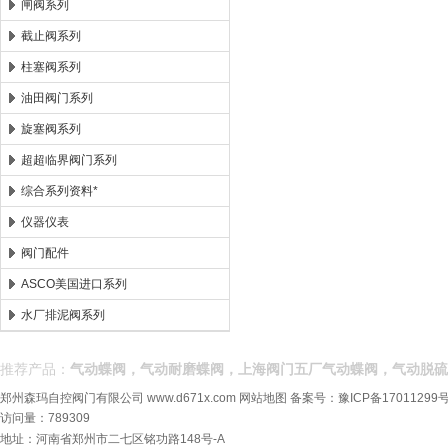
闸阀系列
截止阀系列
柱塞阀系列
油田阀门系列
旋塞阀系列
超超临界阀门系列
综合系列资料*
仪器仪表
阀门配件
ASCO美国进口系列
水厂排泥阀系列
推荐产品：
气动蝶阀，气动耐磨蝶阀，上海阀门五厂气动蝶阀，气动脱硫
郑州森玛自控阀门有限公司
www.d671x.com
网站地图
备案号：
豫ICP备17011299号
访问量：789309
地址：河南省郑州市二七区铭功路148号-A