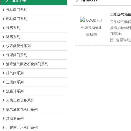
气动阀门系列
卫生级气动
电动阀门系列
卫生级气动
郑州森玛自控阀门有限公司
蝶阀系列
具有排放物料
加洁净。
球阀系列
查看详细
仪表阀管件系列
保温阀门系列
油库油气回收石化阀门系列
排气阀系列
止回阀系列
流量计系列
人防工程设备系列
氨气液化气阀门系列
过滤器系列
、建材、污阀门系列