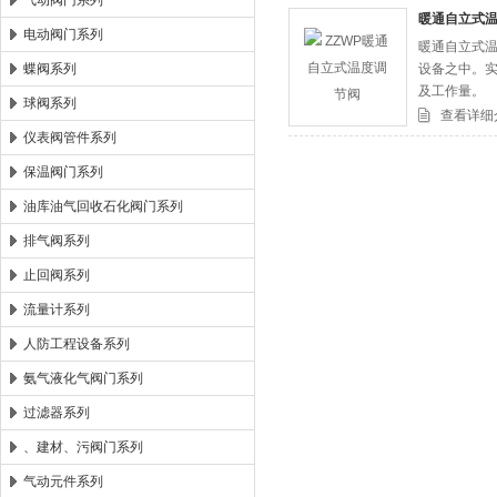
气动阀门系列
暖通自立式
电动阀门系列
暖通自立式温
郑州森玛自控阀门有限公司
蝶阀系列
设备之中。
及工作量。
球阀系列
查看详细
仪表阀管件系列
保温阀门系列
油库油气回收石化阀门系列
排气阀系列
止回阀系列
流量计系列
人防工程设备系列
氨气液化气阀门系列
过滤器系列
、建材、污阀门系列
气动元件系列