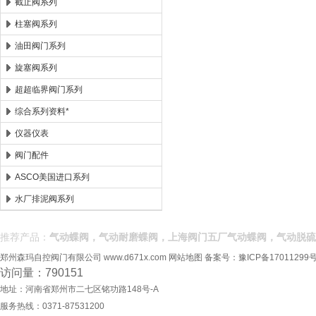
截止阀系列
柱塞阀系列
油田阀门系列
旋塞阀系列
超超临界阀门系列
综合系列资料*
仪器仪表
阀门配件
ASCO美国进口系列
水厂排泥阀系列
推荐产品：
气动蝶阀，气动耐磨蝶阀，上海阀门五厂气动蝶阀，气动脱硫
郑州森玛自控阀门有限公司
www.d671x.com
网站地图
备案号：
豫ICP备17011299号
访问量：790151
地址：河南省郑州市二七区铭功路148号-A
服务热线：0371-87531200