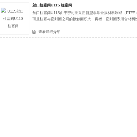
丝口柱塞阀U11S 柱塞阀
丝口柱塞阀U11S由于密封圈采用新型非常金属材料制成（PTF
司
而且柱塞与密封圈之间的接触面积大，再者，密封圈系混合材料
查看详细介绍