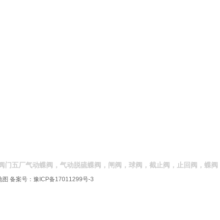
阀门五厂气动蝶阀，气动脱硫蝶阀，闸阀，球阀，截止阀，止回阀，蝶阀
地图
备案号：
豫ICP备17011299号-3