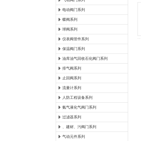
气动阀门系列
电动阀门系列
郑州森玛自控阀门有限公
蝶阀系列
球阀系列
仪表阀管件系列
保温阀门系列
油库油气回收石化阀门系列
排气阀系列
止回阀系列
流量计系列
人防工程设备系列
氨气液化气阀门系列
过滤器系列
、建材、污阀门系列
气动元件系列