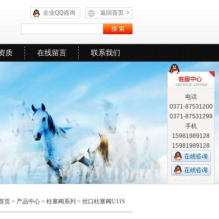
企业QQ咨询
返回首页
>
资质
在线留言
联系我们
电话
0371-87531200
0371-87531299
手机
15981989128
15981989128
首页
>
产品中心
>
柱塞阀系列
>
丝口柱塞阀U11S