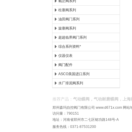
截止阀系列
柱塞阀系列
油田阀门系列
旋塞阀系列
超超临界阀门系列
综合系列资料*
仪器仪表
阀门配件
ASCO美国进口系列
水厂排泥阀系列
推荐产品：
气动蝶阀，气动耐磨蝶阀，上海
郑州森玛自控阀门有限公司
www.d671x.com
网站
访问量：790151
地址：河南省郑州市二七区铭功路148号-A
服务热线：0371-87531200