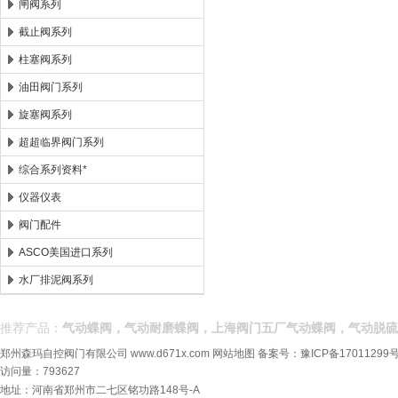
闸阀系列
截止阀系列
柱塞阀系列
油田阀门系列
旋塞阀系列
超超临界阀门系列
综合系列资料*
仪器仪表
阀门配件
ASCO美国进口系列
水厂排泥阀系列
推荐产品：
气动蝶阀，气动耐磨蝶阀，上海阀门五厂气动蝶阀，气动脱硫
郑州森玛自控阀门有限公司
www.d671x.com
网站地图
备案号：
豫ICP备17011299号
访问量：793627
地址：河南省郑州市二七区铭功路148号-A