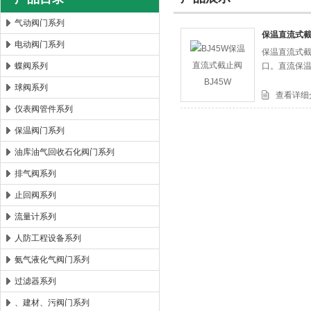
气动阀门系列
保温直流式截
电动阀门系列
保温直流式截
郑州森玛自控阀门有限公司
蝶阀系列
口。直流保
球阀系列
查看详细
仪表阀管件系列
保温阀门系列
油库油气回收石化阀门系列
排气阀系列
止回阀系列
流量计系列
人防工程设备系列
氨气液化气阀门系列
过滤器系列
、建材、污阀门系列