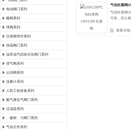
气动阀门系列
气动柱塞阀U6
电动阀门系列
气动柱塞阀U
郑州森玛自控阀门有限公司
蝶阀系列
可靠，经久
球阀系列
查看详细
仪表阀管件系列
保温阀门系列
油库油气回收石化阀门系列
排气阀系列
止回阀系列
流量计系列
人防工程设备系列
氨气液化气阀门系列
过滤器系列
、建材、污阀门系列
气动元件系列