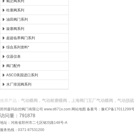
截止阀系列
柱塞阀系列
油田阀门系列
旋塞阀系列
超超临界阀门系列
综合系列资料*
仪器仪表
阀门配件
ASCO美国进口系列
水厂排泥阀系列
推荐产品：
气动蝶阀，气动耐磨蝶阀，上海阀门五厂气动蝶阀，气动脱硫
郑州森玛自控阀门有限公司
www.d671x.com
网站地图
备案号：
豫ICP备17011299号
访问量：791878
地址：河南省郑州市二七区铭功路148号-A
服务热线：0371-87531200