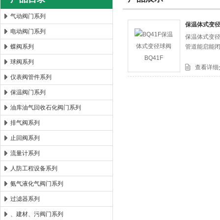
气动阀门系列
保温体式变径
电动阀门系列
保温体式变径
郑州森玛自控阀门有限公司
蝶阀系列
管道能启能
球阀系列
查看详细
仪表阀管件系列
保温阀门系列
油库油气回收石化阀门系列
排气阀系列
止回阀系列
流量计系列
人防工程设备系列
氨气液化气阀门系列
过滤器系列
、建材、污阀门系列