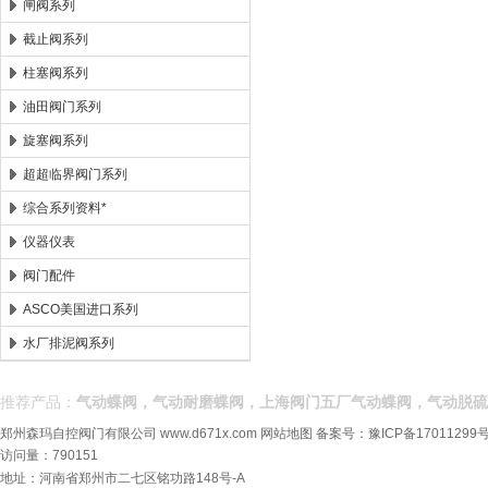
闸阀系列
截止阀系列
柱塞阀系列
油田阀门系列
旋塞阀系列
超超临界阀门系列
综合系列资料*
仪器仪表
阀门配件
ASCO美国进口系列
水厂排泥阀系列
推荐产品：
气动蝶阀，气动耐磨蝶阀，上海阀门五厂气动蝶阀，气动脱硫
郑州森玛自控阀门有限公司
www.d671x.com
网站地图
备案号：
豫ICP备17011299号
访问量：790151
地址：河南省郑州市二七区铭功路148号-A