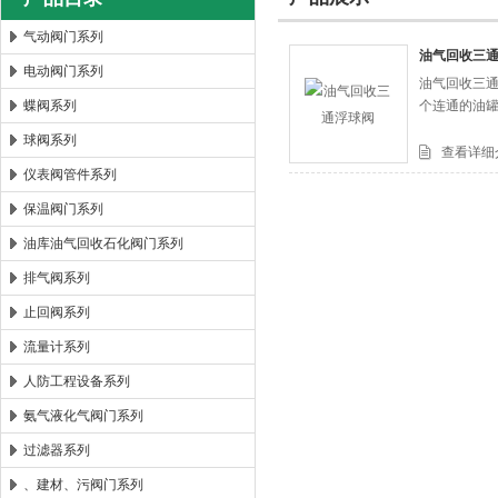
气动阀门系列
油气回收三
电动阀门系列
油气回收三
郑州森玛自控阀门有限公司
蝶阀系列
个连通的油
球阀系列
查看详细
仪表阀管件系列
保温阀门系列
油库油气回收石化阀门系列
排气阀系列
止回阀系列
流量计系列
人防工程设备系列
氨气液化气阀门系列
过滤器系列
、建材、污阀门系列