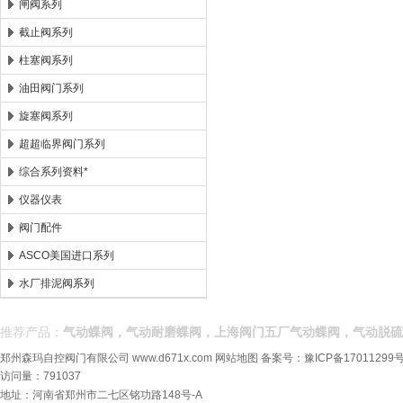
闸阀系列
截止阀系列
柱塞阀系列
油田阀门系列
旋塞阀系列
超超临界阀门系列
综合系列资料*
仪器仪表
阀门配件
ASCO美国进口系列
水厂排泥阀系列
推荐产品：
气动蝶阀，气动耐磨蝶阀，上海阀门五厂气动蝶阀，气动脱硫
郑州森玛自控阀门有限公司
www.d671x.com
网站地图
备案号：
豫ICP备17011299号
访问量：791037
地址：河南省郑州市二七区铭功路148号-A