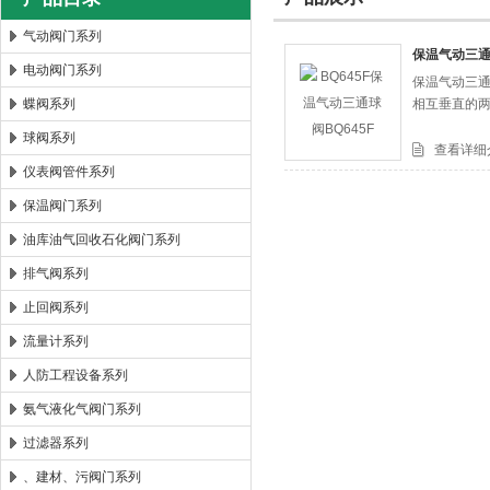
气动阀门系列
保温气动三通球
电动阀门系列
保温气动三通
郑州森玛自控阀门有限公司
蝶阀系列
相互垂直的
球阀系列
查看详细
仪表阀管件系列
保温阀门系列
油库油气回收石化阀门系列
排气阀系列
止回阀系列
流量计系列
人防工程设备系列
氨气液化气阀门系列
过滤器系列
、建材、污阀门系列