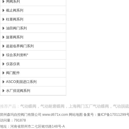
闸阀系列
截止阀系列
柱塞阀系列
油田阀门系列
旋塞阀系列
超超临界阀门系列
综合系列资料*
仪器仪表
阀门配件
ASCO美国进口系列
水厂排泥阀系列
推荐产品：
气动蝶阀，气动耐磨蝶阀，上海阀门五厂气动蝶阀，气动脱硫
郑州森玛自控阀门有限公司
www.d671x.com
网站地图
备案号：
豫ICP备17011299号
访问量：791878
地址：河南省郑州市二七区铭功路148号-A