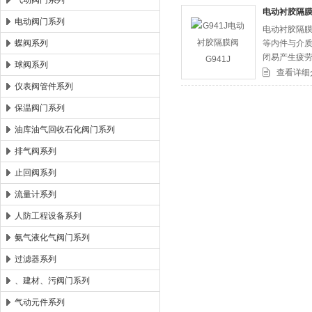
气动阀门系列
电动衬胶隔膜阀
电动阀门系列
电动衬胶隔膜
郑州森玛自控阀门有限公司
蝶阀系列
等内件与介质
闭易产生疲劳
球阀系列
衬里性能表。
查看详细
仪表阀管件系列
保温阀门系列
油库油气回收石化阀门系列
排气阀系列
止回阀系列
流量计系列
人防工程设备系列
氨气液化气阀门系列
过滤器系列
、建材、污阀门系列
气动元件系列