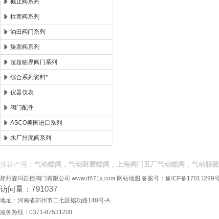
截止阀系列
柱塞阀系列
油田阀门系列
旋塞阀系列
超超临界阀门系列
综合系列资料*
仪器仪表
阀门配件
ASCO美国进口系列
水厂排泥阀系列
推荐产品：
气动蝶阀，气动耐磨蝶阀，上海阀门五厂气动蝶阀，气动脱硫
郑州森玛自控阀门有限公司
www.d671x.com
网站地图
备案号：
豫ICP备17011299号
访问量：791037
地址：河南省郑州市二七区铭功路148号-A
服务热线：0371-87531200