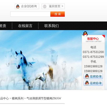
企业QQ咨询
返回首页
>
资质
在线留言
联系我们
电话
0371-87531200
0371-87531299
手机
15981989128
15981989128
产品中心
>
蝶阀系列
>
气动薄膜调节型蝶阀ZMAW