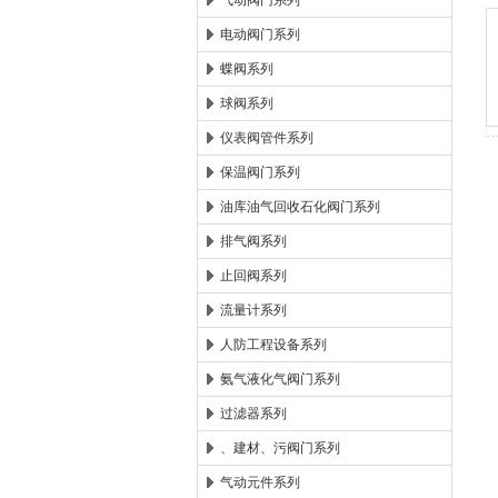
气动阀门系列
电动阀门系列
郑州森玛自控阀门有限公
蝶阀系列
球阀系列
仪表阀管件系列
保温阀门系列
油库油气回收石化阀门系列
排气阀系列
止回阀系列
流量计系列
人防工程设备系列
氨气液化气阀门系列
过滤器系列
、建材、污阀门系列
气动元件系列