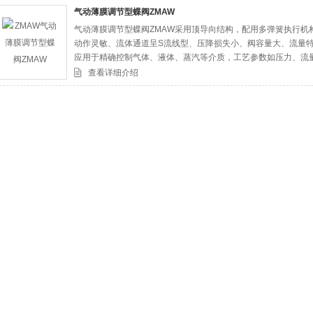
气动薄膜调节型蝶阀ZMAW
气动薄膜调节型蝶阀ZMAW采用顶导向结构，配用多弹簧执行机
司
动作灵敏、流体通道呈S流线型、压降损失小、阀容量大、流量
应用于精确控制气体、液体、蒸汽等介质，工艺参数如压力、流
查看详细介绍