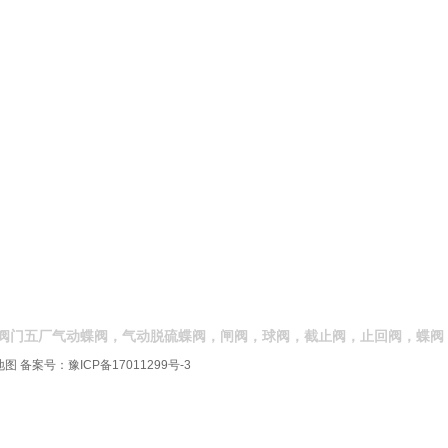
阀门五厂气动蝶阀，气动脱硫蝶阀，闸阀，球阀，截止阀，止回阀，蝶阀
地图
备案号：
豫ICP备17011299号-3