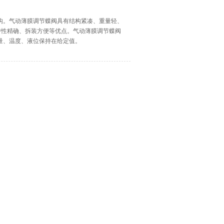
构。气动薄膜调节蝶阀具有结构紧凑、重量轻、
特性精确、拆装方便等优点。气动薄膜调节蝶阀
量、温度、液位保持在给定值。