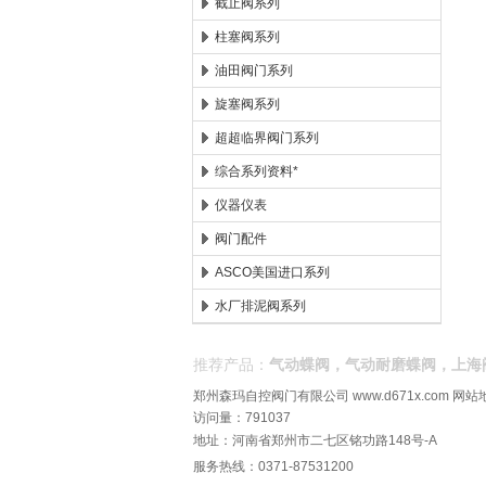
截止阀系列
柱塞阀系列
油田阀门系列
旋塞阀系列
超超临界阀门系列
综合系列资料*
仪器仪表
阀门配件
ASCO美国进口系列
水厂排泥阀系列
推荐产品：
气动蝶阀，气动耐磨蝶阀，上海
郑州森玛自控阀门有限公司
www.d671x.com
网站
访问量：791037
地址：河南省郑州市二七区铭功路148号-A
服务热线：0371-87531200