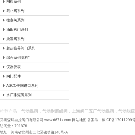
闸阀系列
截止阀系列
柱塞阀系列
油田阀门系列
旋塞阀系列
超超临界阀门系列
综合系列资料*
仪器仪表
阀门配件
ASCO美国进口系列
水厂排泥阀系列
推荐产品：
气动蝶阀，气动耐磨蝶阀，上海阀门五厂气动蝶阀，气动脱硫
郑州森玛自控阀门有限公司
www.d671x.com
网站地图
备案号：
豫ICP备17011299号
访问量：791878
地址：河南省郑州市二七区铭功路148号-A