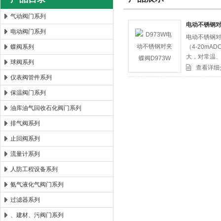
气动阀门系列
电动不锈钢对
电动阀门系列
电动不锈钢对
郑州森玛自控阀门有限公司
蝶阀系列
（4-20m
大，对常温、
球阀系列
选用三偏心
查看详细
仪表阀管件系列
保温阀门系列
油库油气回收石化阀门系列
排气阀系列
止回阀系列
流量计系列
人防工程设备系列
氨气液化气阀门系列
过滤器系列
、建材、污阀门系列