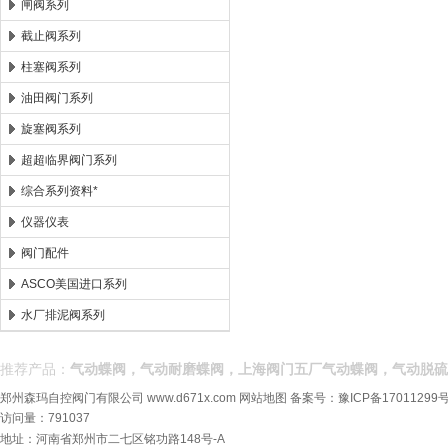
闸阀系列
截止阀系列
柱塞阀系列
油田阀门系列
旋塞阀系列
超超临界阀门系列
综合系列资料*
仪器仪表
阀门配件
ASCO美国进口系列
水厂排泥阀系列
推荐产品：
气动蝶阀，气动耐磨蝶阀，上海阀门五厂气动蝶阀，气动脱硫
郑州森玛自控阀门有限公司
www.d671x.com
网站地图
备案号：
豫ICP备17011299号
访问量：791037
地址：河南省郑州市二七区铭功路148号-A