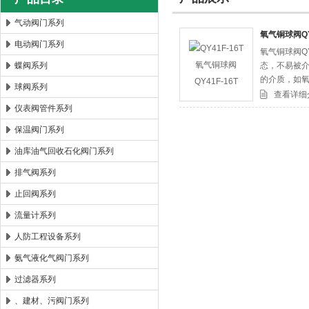
气动阀门系列
氧气铜球阀QY4
电动阀门系列
氧气铜球阀Q
郑州森玛自控阀门有限公司
蝶阀系列
态，不易被
的介质，如
球阀系列
查看详细
仪表阀管件系列
保温阀门系列
油库油气回收石化阀门系列
排气阀系列
止回阀系列
流量计系列
人防工程设备系列
氨气液化气阀门系列
过滤器系列
、建材、污阀门系列