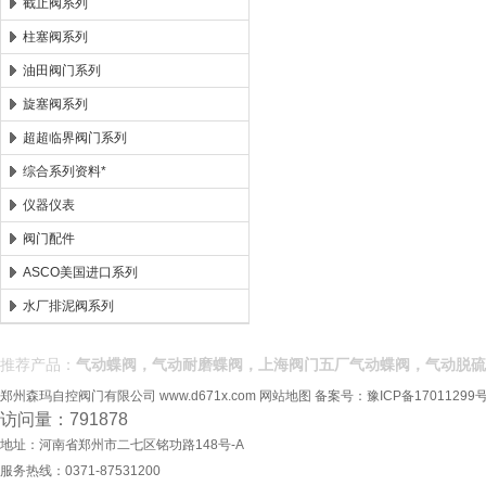
截止阀系列
柱塞阀系列
油田阀门系列
旋塞阀系列
超超临界阀门系列
综合系列资料*
仪器仪表
阀门配件
ASCO美国进口系列
水厂排泥阀系列
推荐产品：
气动蝶阀，气动耐磨蝶阀，上海阀门五厂气动蝶阀，气动脱硫
郑州森玛自控阀门有限公司
www.d671x.com
网站地图
备案号：
豫ICP备17011299号
访问量：791878
地址：河南省郑州市二七区铭功路148号-A
服务热线：0371-87531200