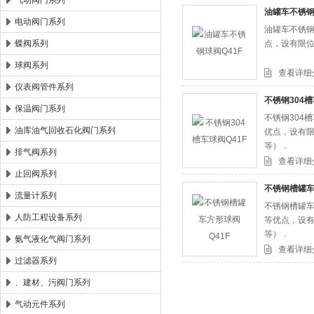
气动阀门系列
油罐车不锈钢
电动阀门系列
油罐车不锈钢
郑州森玛自控阀门有限公司
蝶阀系列
点，设有限
球阀系列
查看详细
仪表阀管件系列
不锈钢304槽
保温阀门系列
不锈钢304
油库油气回收石化阀门系列
优点，设有
等）．
排气阀系列
查看详细
止回阀系列
不锈钢槽罐车
流量计系列
不锈钢槽罐车
人防工程设备系列
等优点，设
等）．
氨气液化气阀门系列
查看详细
过滤器系列
、建材、污阀门系列
气动元件系列