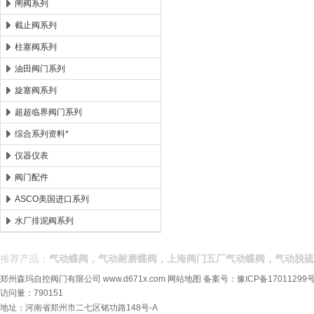
闸阀系列
截止阀系列
柱塞阀系列
油田阀门系列
旋塞阀系列
超超临界阀门系列
综合系列资料*
仪器仪表
阀门配件
ASCO美国进口系列
水厂排泥阀系列
推荐产品：
气动蝶阀，气动耐磨蝶阀，上海阀门五厂气动蝶阀，气动脱硫
郑州森玛自控阀门有限公司
www.d671x.com
网站地图
备案号：
豫ICP备17011299号
访问量：790151
地址：河南省郑州市二七区铭功路148号-A