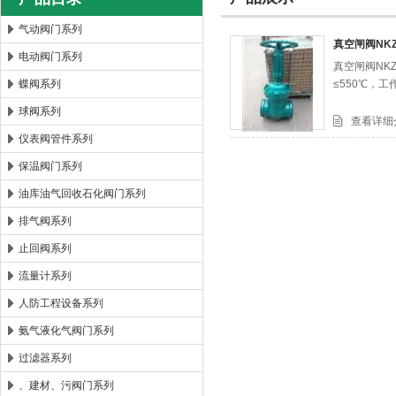
气动阀门系列
真空闸阀NKZ
电动阀门系列
真空闸阀NK
郑州森玛自控阀门有限公司
蝶阀系列
≤550℃，
球阀系列
查看详细
仪表阀管件系列
保温阀门系列
油库油气回收石化阀门系列
排气阀系列
止回阀系列
流量计系列
人防工程设备系列
氨气液化气阀门系列
过滤器系列
、建材、污阀门系列