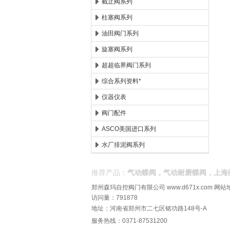
截止阀系列
柱塞阀系列
油田阀门系列
旋塞阀系列
超超临界阀门系列
综合系列资料*
仪器仪表
阀门配件
ASCO美国进口系列
水厂排泥阀系列
推荐产品：
气动蝶阀，气动耐磨蝶阀，上海
郑州森玛自控阀门有限公司
www.d671x.com
网站
访问量：791878
地址：河南省郑州市二七区铭功路148号-A
服务热线：0371-87531200