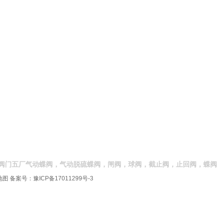
阀门五厂气动蝶阀，气动脱硫蝶阀，闸阀，球阀，截止阀，止回阀，蝶阀
地图
备案号：
豫ICP备17011299号-3