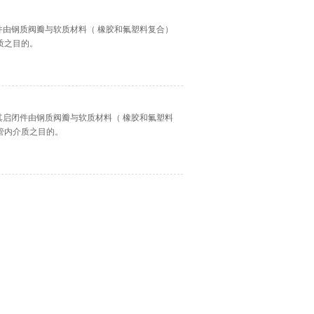
件由钢质阀瓣与软质材料（ 橡胶和氟塑料复合）
质之目的。
其启闭件由钢质阀瓣与软质材料（ 橡胶和氟塑料
管内介质之目的。