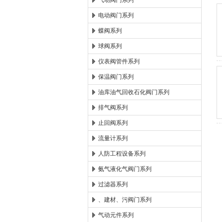
气动阀门系列
电动阀门系列
郑州森玛自控阀门有限公
蝶阀系列
球阀系列
仪表阀管件系列
保温阀门系列
油库油气回收石化阀门系列
排气阀系列
止回阀系列
流量计系列
人防工程设备系列
氨气液化气阀门系列
过滤器系列
、建材、污阀门系列
气动元件系列