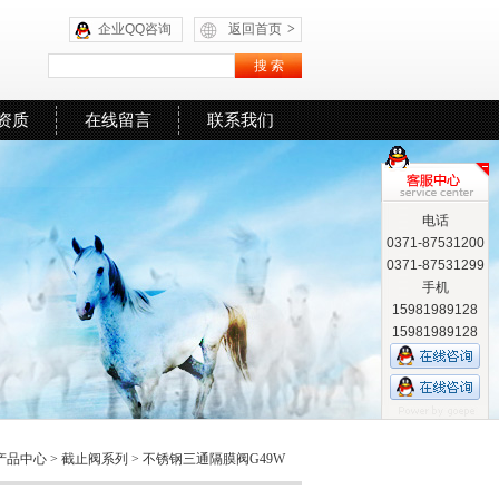
企业QQ咨询
返回首页
>
资质
在线留言
联系我们
电话
0371-87531200
0371-87531299
手机
15981989128
15981989128
产品中心
>
截止阀系列
>
不锈钢三通隔膜阀G49W