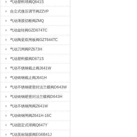
气动塑料球阀Q641S
自立式微压调节阀ZZVP
气动薄膜切断阀ZMQ
气动旋转阀GZD674TC
气动陶瓷双闸板阀GZT644TC
气动刀闸阀PZ673H
气动塑料蝶阀D671S
气动不锈钢截止阀J641W
气动铸钢截止阀J641H
气动不锈钢硬密封法兰蝶阀D643W
气动铸钢硬密封法兰蝶阀D643H
气动不锈钢闸阀Z641W
气动铸钢闸阀Z641H-16C
气动固定式球阀Q647Y
气动英标隔膜阀EG6B41J