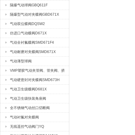
隔爆气动球阀GBQ611F
隔爆型气动对夹蝶阀GBD671X
气动双位蝶阀DQSW2
仿进口气动蝶阀D671X
气动全衬氟蝶阀SMD671F4
气动耐磨对夹蝶阀SMD671X
气动薄型球阀
VMP塑胶气动夹管阀、管夹阀、挤
压阀、管囊阀
气动硬密封对夹蝶阀SMD673H
气动卫生级蝶阀D681X
气动卫生级快装角座阀
全不锈钢气动丝口切断阀
气动衬氟对夹蝶阀
无线遥控气动阀门YQ