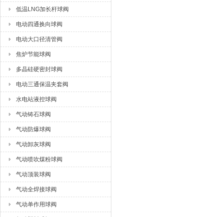
低温LNG加长杆球阀
电动四通换向球阀
电动大口径清管阀
焦炉节能球阀
多晶硅硬密封球阀
电动三通保温夹套阀
水电站液控球阀
气动铸石球阀
气动防爆球阀
气动卸灰球阀
气动喷吹煤粉球阀
气动顶装球阀
气动全焊接球阀
气动单作用球阀