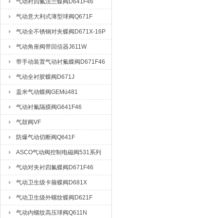
气动衬四氟法兰蝶阀D641F46
气动意大利式薄型球阀Q671F
气动全不锈钢对夹蝶阀D671X-16P
气动角座阀带回信器J611W
带手动装置气动衬氟蝶阀D671F46
气动全衬胶蝶阀D671J
盖米气动蝶阀GEMü481
气动衬氟隔膜阀G641F46
气鼓阀VF
防爆气动切断阀Q641F
ASCO气动阀控制电磁阀531系列
551系列
气动对夹衬四氟蝶阀D671F46
气动卫生级卡箍蝶阀D681X
气动卫生级外螺纹蝶阀D621F
气动内螺纹高压球阀Q611N