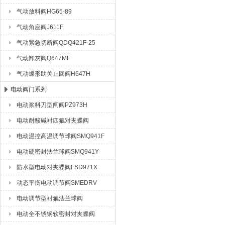
气动放料阀HG65-89
气动角座阀J611F
气动紧急切断阀QDQ421F-25
气动卸灰阀Q647MF
气动蝶形助关止回阀H647H
电动阀门系列
电动浆料刀型闸阀PZ973H
电动耐酸碱衬四氟对夹蝶阀
SMD971F46
电动温控高温调节球阀SMQ941F
电动硬密封法兰球阀SMQ941Y
防水型电动对夹蝶阀FSD971X
动态平衡电动调节阀SMEDRV
电动调节型衬氟法兰球阀
SMTQ941F46
电动全不锈钢软密封对夹蝶阀