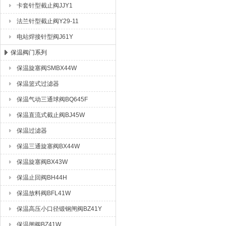
卡套针型截止阀JJY1
法兰针型截止阀Y29-11
电站焊接针型阀J61Y
保温阀门系列
保温旋塞阀SMBX44W
保温篮式过滤器
保温气动三通球阀BQ645F
保温直流式截止阀BJ45W
保温过滤器
保温三通旋塞阀BX44W
保温旋塞阀BX43W
保温止回阀BH44H
保温放料阀BFL41W
保温高压小口径锻钢闸阀BZ41Y
保温闸阀BZ41W