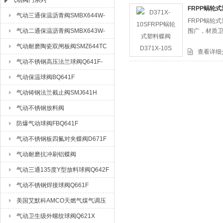
气动阀门系列
FRPP蜗轮式
气动三通保温沥青阀SMBX644W-
FRPP蜗轮
郑州森玛自控阀门有限公司
10
气动二通保温沥青阀SMBX643W-
围广，材质
10
气动耐磨陶瓷双闸板阀SMZ644TC
查看详细
气动不锈钢高压法兰球阀Q641F-
64P
气动保温球阀BQ641F
气动铸钢法兰截止阀SMJ641H
气动不锈钢放料阀
防爆气动球阀FBQ641F
气动不锈钢板四氟对夹蝶阀D671F
气动耐磨抗冲刷铝蝶阀
气动三通135度Y型放料球阀Q642F
气动不锈钢焊接球阀Q661F
美国艾默科AMCO天燃气煤气调压
调节阀
气动卫生级外螺纹球阀Q621X