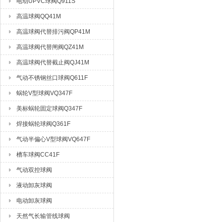
电动UPVC球阀Q911S
高温球阀QQ41M
高温球阀代替排污阀QP41M
高温球阀代替闸阀QZ41M
高温球阀代替截止阀QJ41M
气动不锈钢丝口球阀Q611F
蜗轮V型球阀VQ347F
美标蜗轮固定球阀Q347F
焊接蜗轮球阀Q361F
气动半偏心V型球阀VQ647F
槽车球阀CC41F
气动双控球阀
液动卸灰球阀
电动卸灰球阀
天然气长输管线球阀