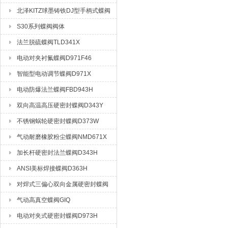
北泽KITZ球墨铸铁DJ型手柄式蝶阀
PN16DJ
S30系列蝶阀阀体
法兰脱硫蝶阀TLD341X
电动对夹衬氟蝶阀D971F46
智能型电动调节蝶阀D971X
电动防爆法兰蝶阀FBD943H
双向高温高压硬密封蝶阀D343Y
不锈钢蜗轮硬密封蝶阀D373W
气动耐磨橡胶粉尘蝶阀NMD671X
加长杆硬密封法兰蝶阀D343H
ANSI美标焊接蝶阀D363H
对焊式三偏心双向金属硬密封蝶阀
D363Y
气动高真空蝶阀GIQ
电动对夹式硬密封蝶阀D973H