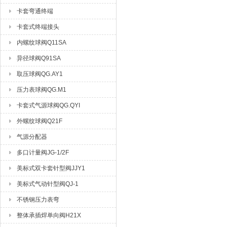
卡套弯通终端
卡套式终端接头
内螺纹球阀Q11SA
异径球阀Q91SA
取压球阀QG.AY1
压力表球阀QG.M1
卡套式气源球阀QG.QYI
外螺纹球阀Q21F
气源分配器
多口计量阀JG-1/2F
美标式双卡套针型阀JJY1
美标式气动针型阀QJ-1
不锈钢压力表弯
整体承插焊单向阀H21X