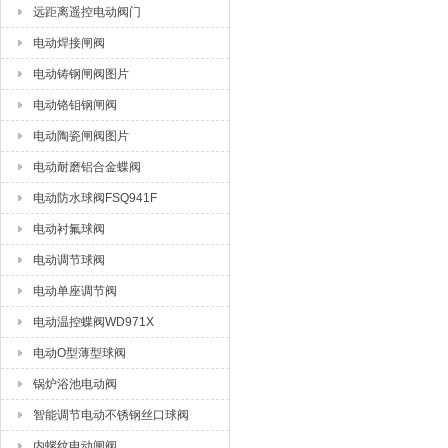
远距离遥控电动阀门
​电动焊接闸阀
电动铸钢闸阀图片
电动铬钼钢闸阀
电动陶瓷闸阀图片​
电动耐磨铝合金蝶阀
电动防水球阀FSQ941F
电动衬氟球阀
电动调节球阀
电动单座调节阀
电动温控蝶阀WD971X
电动O型薄型球阀
锅炉浴池电动阀
智能调节电动不锈钢丝口球阀
内螺纹电动闸阀