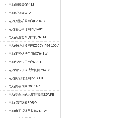
电动隔膜阀G941J
电动矿浆阀WFZ
电动刀型矿浆闸阀PZ943Y
电动偏心半球阀PQ940Y
电动高温套筒调节阀ZRLM
电动电站焊接闸阀Z960Y-P54-100V
电动不锈钢法兰闸阀Z941W
电动铸钢法兰闸阀Z941H
电动铬钼钒钢法兰闸阀Z941Y
电动陶瓷排渣阀PZ941TC
电动陶瓷球阀Q941TC
电动型自立式温度调节阀ZZWPE
电动切断球阀ZDRO
电动电子式调节蝶阀ZDRW