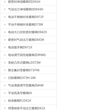
硬密封伸缩蝶阀SD341H
气动法兰伸缩蝶阀SD643H
电动不锈钢对夹蝶阀D971F
手动不锈钢对夹蝶阀D73W
电动大口径软密封蝶阀D942X
硬密封气动法兰蝶阀D643H
电动慢开阀D971X
电动调节高性能蝶阀ZDRWG
美标凸耳式蝶阀LD373W
聚全氟衬里蝶阀D71F46
日标蝶阀D373H-16K
气动薄膜调节型蝶阀ZMAW
手动高真空蝶阀GI
粉体蝶阀FLD41X
球墨铸铁手动法兰蝶阀D41X