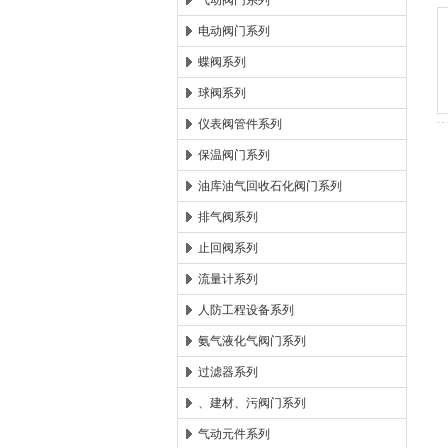
气动阀门系列
电动阀门系列
郑州森玛自控阀门有限公
蝶阀系列
球阀系列
仪表阀管件系列
保温阀门系列
油库油气回收石化阀门系列
排气阀系列
止回阀系列
流量计系列
人防工程设备系列
氨气液化气阀门系列
过滤器系列
、建材、污阀门系列
气动元件系列