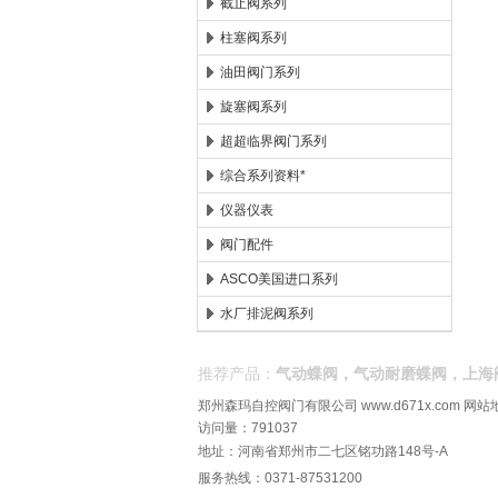
截止阀系列
柱塞阀系列
油田阀门系列
旋塞阀系列
超超临界阀门系列
综合系列资料*
仪器仪表
阀门配件
ASCO美国进口系列
水厂排泥阀系列
推荐产品：
气动蝶阀，气动耐磨蝶阀，上海
郑州森玛自控阀门有限公司
www.d671x.com
网站
访问量：791037
地址：河南省郑州市二七区铭功路148号-A
服务热线：0371-87531200