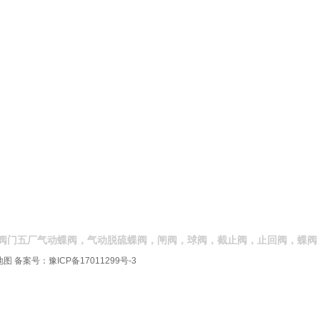
阀门五厂气动蝶阀，气动脱硫蝶阀，闸阀，球阀，截止阀，止回阀，蝶阀
地图
备案号：
豫ICP备17011299号-3