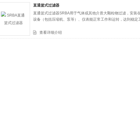
直通篮式过滤器
直通篮式过滤器SRBA用于气体或其他介质大颗粒物过滤，安装
司
设备（包括压缩机、泵等）、仪表能正常工作和运转，达到稳定
查看详细介绍