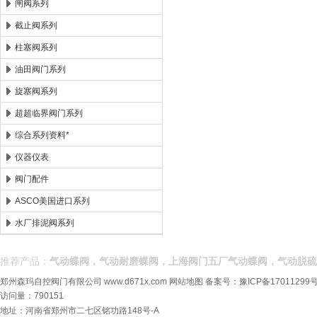
闸阀系列
截止阀系列
柱塞阀系列
油田阀门系列
旋塞阀系列
超超临界阀门系列
综合系列资料*
仪器仪表
阀门配件
ASCO美国进口系列
水厂排泥阀系列
推荐产品：
气动蝶阀，气动耐磨蝶阀，上海阀门五厂气动蝶阀，气动脱硫
郑州森玛自控阀门有限公司
www.d671x.com
网站地图
备案号：
豫ICP备17011299号
访问量：790151
地址：河南省郑州市二七区铭功路148号-A