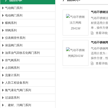
气动阀门系列
气动不锈钢法
电动阀门系列
气动不锈钢法
郑州森玛自控阀门有限公司
蝶阀系列
材质适用介
单，操作方便
球阀系列
查看详细
仪表阀管件系列
气动不锈钢闸
保温阀门系列
气动不锈钢闸
油库油气回收石化阀门系列
适用介质为
操作方便，性
排气阀系列
查看详细
止回阀系列
流量计系列
人防工程设备系列
氨气液化气阀门系列
过滤器系列
、建材、污阀门系列