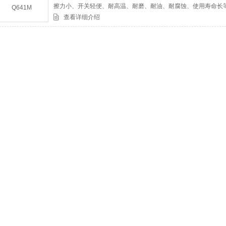
擦力小、开关轻便、耐高温、耐磨、耐油、耐腐蚀、使用寿命长
结构长度相符，扩大了球阀使用范围，用于、、橡胶、造纸、等
查看详细介绍