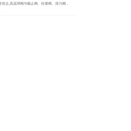
等优点,高温球阀与截止阀、柱塞阀、排污阀，
行业