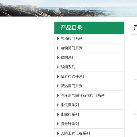
产品目录
气动阀门系列
电动阀门系列
郑州森玛自控阀门有限公
蝶阀系列
球阀系列
仪表阀管件系列
保温阀门系列
油库油气回收石化阀门系列
排气阀系列
止回阀系列
流量计系列
人防工程设备系列