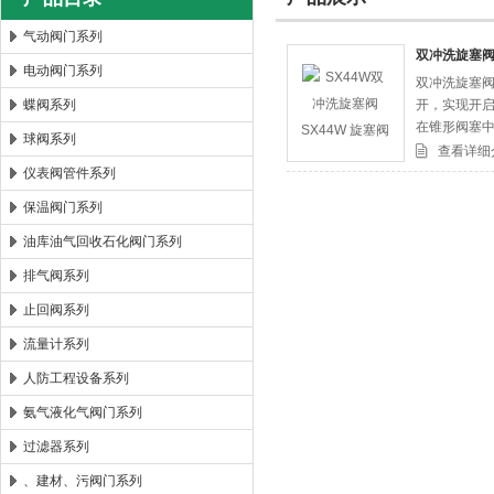
气动阀门系列
双冲洗旋塞阀S
电动阀门系列
双冲洗旋塞阀
郑州森玛自控阀门有限公司
蝶阀系列
开，实现开启
在锥形阀塞
球阀系列
切断和接通
查看详细
仪表阀管件系列
保温阀门系列
油库油气回收石化阀门系列
排气阀系列
止回阀系列
流量计系列
人防工程设备系列
氨气液化气阀门系列
过滤器系列
、建材、污阀门系列