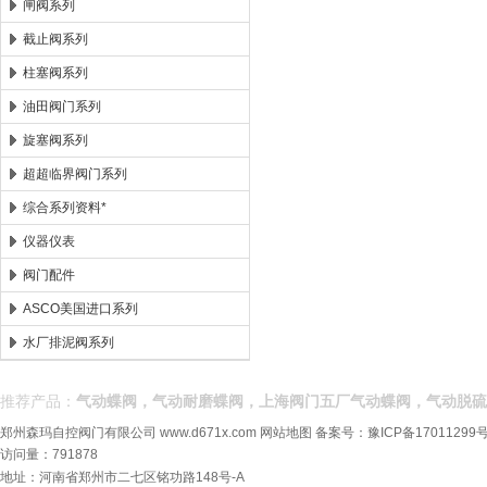
闸阀系列
截止阀系列
柱塞阀系列
油田阀门系列
旋塞阀系列
超超临界阀门系列
综合系列资料*
仪器仪表
阀门配件
ASCO美国进口系列
水厂排泥阀系列
推荐产品：
气动蝶阀，气动耐磨蝶阀，上海阀门五厂气动蝶阀，气动脱硫
郑州森玛自控阀门有限公司
www.d671x.com
网站地图
备案号：
豫ICP备17011299号
访问量：791878
地址：河南省郑州市二七区铭功路148号-A