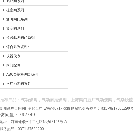
截止阀系列
柱塞阀系列
油田阀门系列
旋塞阀系列
超超临界阀门系列
综合系列资料*
仪器仪表
阀门配件
ASCO美国进口系列
水厂排泥阀系列
推荐产品：
气动蝶阀，气动耐磨蝶阀，上海阀门五厂气动蝶阀，气动脱硫
郑州森玛自控阀门有限公司
www.d671x.com
网站地图
备案号：
豫ICP备17011299号
访问量：792749
地址：河南省郑州市二七区铭功路148号-A
服务热线：0371-87531200