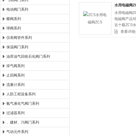
气动阀门系列
水用电磁阀Z
电动阀门系列
水用电磁阀Z
郑州森玛自控阀门有限公司
蝶阀系列
电磁阀产品对
近十载ZCS
球阀系列
查看详细
仪表阀管件系列
保温阀门系列
油库油气回收石化阀门系列
排气阀系列
止回阀系列
流量计系列
人防工程设备系列
氨气液化气阀门系列
过滤器系列
、建材、污阀门系列
气动元件系列