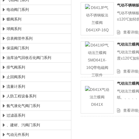
气动阀门系列
气动不锈钢板法
电动阀门系列
气动不锈钢板
郑州森玛自控阀门有限公司
蝶阀系列
≤120℃如
球阀系列
查看详细
仪表阀管件系列
气动法兰蝶阀S
保温阀门系列
气动法兰蝶阀
油库油气回收石化阀门系列
度≤120℃
排气阀系列
查看详细
止回阀系列
气动法兰蝶阀D
流量计系列
气动法兰蝶阀
人防工程设备系列
纸、、、、
氨气液化气阀门系列
查看详细
过滤器系列
、建材、污阀门系列
气动元件系列