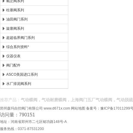
截止阀系列
柱塞阀系列
油田阀门系列
旋塞阀系列
超超临界阀门系列
综合系列资料*
仪器仪表
阀门配件
ASCO美国进口系列
水厂排泥阀系列
推荐产品：
气动蝶阀，气动耐磨蝶阀，上海阀门五厂气动蝶阀，气动脱硫
郑州森玛自控阀门有限公司
www.d671x.com
网站地图
备案号：
豫ICP备17011299号
访问量：790151
地址：河南省郑州市二七区铭功路148号-A
服务热线：0371-87531200