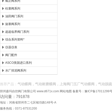
截止阀系列
柱塞阀系列
油田阀门系列
旋塞阀系列
超超临界阀门系列
综合系列资料*
仪器仪表
阀门配件
ASCO美国进口系列
水厂排泥阀系列
推荐产品：
气动蝶阀，气动耐磨蝶阀，上海阀门五厂气动蝶阀，气动脱硫
郑州森玛自控阀门有限公司
www.d671x.com
网站地图
备案号：
豫ICP备17011299号
访问量：791878
地址：河南省郑州市二七区铭功路148号-A
服务热线：0371-87531200