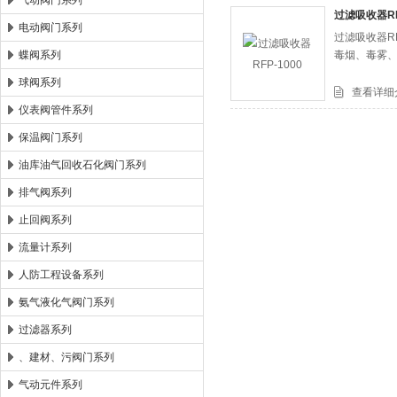
气动阀门系列
过滤吸收器RF
电动阀门系列
过滤吸收器R
郑州森玛自控阀门有限公司
蝶阀系列
毒烟、毒雾
球阀系列
查看详细
仪表阀管件系列
保温阀门系列
油库油气回收石化阀门系列
排气阀系列
止回阀系列
流量计系列
人防工程设备系列
氨气液化气阀门系列
过滤器系列
、建材、污阀门系列
气动元件系列