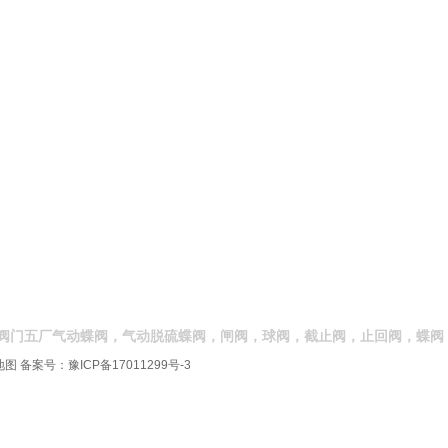
阀门五厂气动蝶阀，气动脱硫蝶阀，闸阀，球阀，截止阀，止回阀，蝶阀
地图
备案号：
豫ICP备17011299号-3