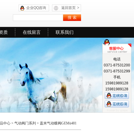
企业QQ咨询
返回首页
>
资质
在线留言
联系我们
电话
0371-87531200
0371-87531299
手机
15981989128
15981989128
品中心
>
气动阀门系列
>
盖米气动蝶阀GEMü481