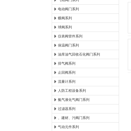
气动阀门系列
电动阀门系列
郑州森玛自控阀门有限公
蝶阀系列
球阀系列
仪表阀管件系列
保温阀门系列
油库油气回收石化阀门系列
排气阀系列
止回阀系列
流量计系列
人防工程设备系列
氨气液化气阀门系列
过滤器系列
、建材、污阀门系列
气动元件系列