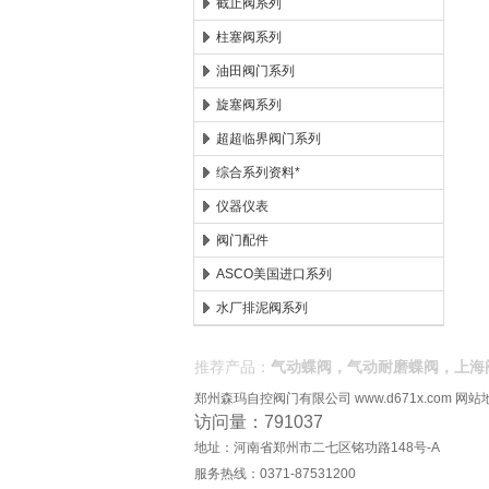
截止阀系列
柱塞阀系列
油田阀门系列
旋塞阀系列
超超临界阀门系列
综合系列资料*
仪器仪表
阀门配件
ASCO美国进口系列
水厂排泥阀系列
推荐产品：
气动蝶阀，气动耐磨蝶阀，上海
郑州森玛自控阀门有限公司
www.d671x.com
网站
访问量：791037
地址：河南省郑州市二七区铭功路148号-A
服务热线：0371-87531200