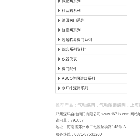
截止阀系列
柱塞阀系列
油田阀门系列
旋塞阀系列
超超临界阀门系列
综合系列资料*
仪器仪表
阀门配件
ASCO美国进口系列
水厂排泥阀系列
推荐产品：
气动蝶阀，气动耐磨蝶阀，上海
郑州森玛自控阀门有限公司
www.d671x.com
网站
访问量：791037
地址：河南省郑州市二七区铭功路148号-A
服务热线：0371-87531200