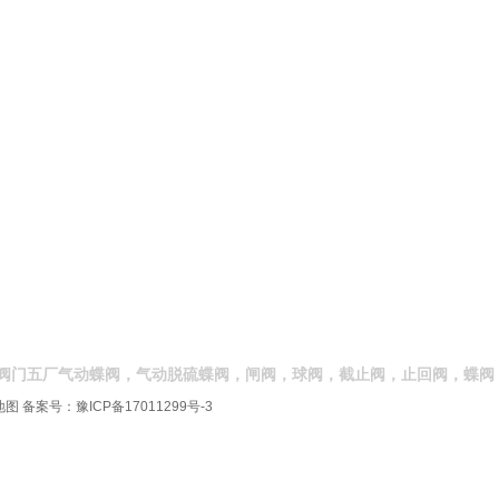
阀门五厂气动蝶阀，气动脱硫蝶阀，闸阀，球阀，截止阀，止回阀，蝶阀
地图
备案号：
豫ICP备17011299号-3