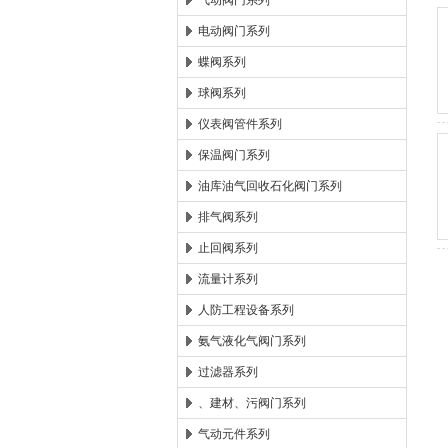
气动阀门系列
电动阀门系列
郑州森玛自控阀门有限公
蝶阀系列
球阀系列
仪表阀管件系列
保温阀门系列
油库油气回收石化阀门系列
排气阀系列
止回阀系列
流量计系列
人防工程设备系列
氨气液化气阀门系列
过滤器系列
、建材、污阀门系列
气动元件系列