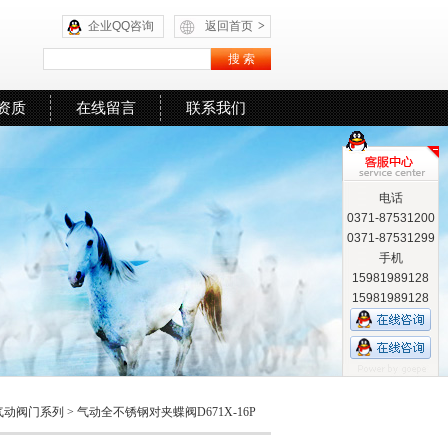
企业QQ咨询
返回首页
>
资质
在线留言
联系我们
电话
0371-87531200
0371-87531299
手机
15981989128
15981989128
气动阀门系列
>
气动全不锈钢对夹蝶阀D671X-16P