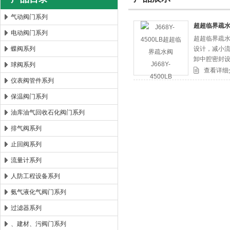
气动阀门系列
超超临界疏水阀J
电动阀门系列
超超临界疏水
郑州森玛自控阀门有限公司
蝶阀系列
设计，减小流
卸中腔密封
球阀系列
切断或开启
查看详细
仪表阀管件系列
保温阀门系列
油库油气回收石化阀门系列
排气阀系列
止回阀系列
流量计系列
人防工程设备系列
氨气液化气阀门系列
过滤器系列
、建材、污阀门系列