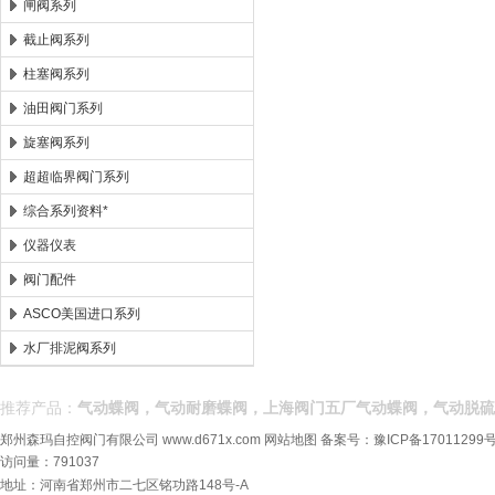
闸阀系列
截止阀系列
柱塞阀系列
油田阀门系列
旋塞阀系列
超超临界阀门系列
综合系列资料*
仪器仪表
阀门配件
ASCO美国进口系列
水厂排泥阀系列
推荐产品：
气动蝶阀，气动耐磨蝶阀，上海阀门五厂气动蝶阀，气动脱硫
郑州森玛自控阀门有限公司
www.d671x.com
网站地图
备案号：
豫ICP备17011299号
访问量：791037
地址：河南省郑州市二七区铭功路148号-A