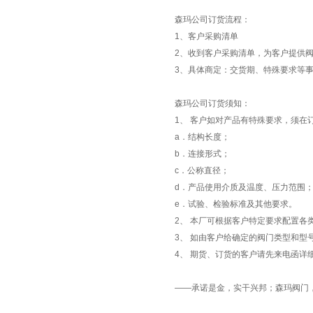
森玛公司订货流程：
1、客户采购清单
2、收到客户采购清单，为客户提供阀
3、具体商定：交货期、特殊要求等事
森玛公司订货须知：
1、 客户如对产品有特殊要求，须在
a．结构长度；
b．连接形式；
c．公称直径；
d．产品使用介质及温度、压力范围
e．试验、检验标准及其他要求。
2、 本厂可根据客户特定要求配置各
3、 如由客户给确定的阀门类型和
4、 期货、订货的客户请先来电函详
——承诺是金，实干兴邦；森玛阀门