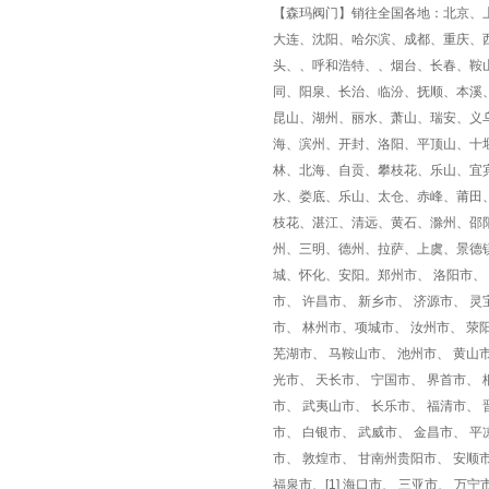
【森玛阀门】销往全国各地：北京、
大连、沈阳、哈尔滨、成都、重庆、
头、、呼和浩特、、烟台、长春、鞍
同、阳泉、长治、临汾、抚顺、本溪
昆山、湖州、丽水、萧山、瑞安、义
海、滨州、开封、洛阳、平顶山、十
林、北海、自贡、攀枝花、乐山、宜
水、娄底、乐山、太仓、赤峰、莆田
枝花、湛江、清远、黄石、滁州、邵
州、三明、德州、拉萨、上虞、景德
城、怀化、安阳。郑州市、 洛阳市、 
市、 许昌市、 新乡市、 济源市、 灵
市、 林州市、项城市、 汝州市、 荥阳
芜湖市、 马鞍山市、 池州市、 黄山
光市、 天长市、 宁国市、 界首市、 
市、 武夷山市、 长乐市、 福清市、
市、 白银市、 武威市、 金昌市、 
市、 敦煌市、 甘南州贵阳市、 安顺
福泉市、[1] 海口市、 三亚市、 万