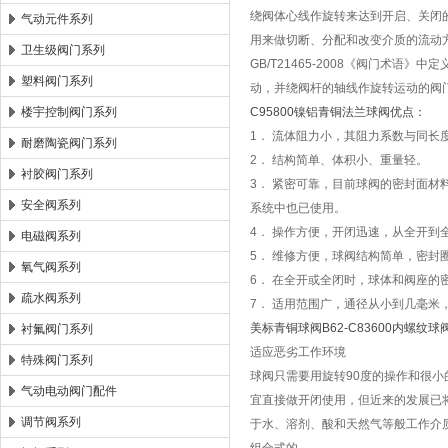
绕阀体心线作旋转来达到开启、关闭
气动元件系列
用来做切断、分配和改变介质的流动
卫生级阀门系列
GB/T21465-2008《阀门术语
塑料阀门系列
动，并绕阀杆的轴线作旋转运动的阀
楼宇控制阀门系列
C95800镍铝青铜法兰球阀优点：
1． 流体阻力小，其阻力系数与同长
耐磨陶瓷阀门系列
2． 结构简单、体积小、重量轻。
衬胶阀门系列
3． 紧密可靠，目前球阀的密封面材
安全阀系列
系统中也已使用。
4． 操作方便，开闭迅速，从全开到
电磁阀系列
5． 维修方便，球阀结构简单，密封
氧气阀系列
6． 在全开或全闭时，球体和阀座
疏水阀系列
7． 适用范围广，通径从小到几毫
美标青铜球阀B62-C83600内螺纹球
衬氟阀门系列
适应恶劣工作环境
特殊阀门系列
球阀只需要用旋转90度的操作和很小
气动电动阀门配件
宜直接做开闭使用，但近来的发展已
调节阀系列
于水、溶剂、酸和天然气等般工作介