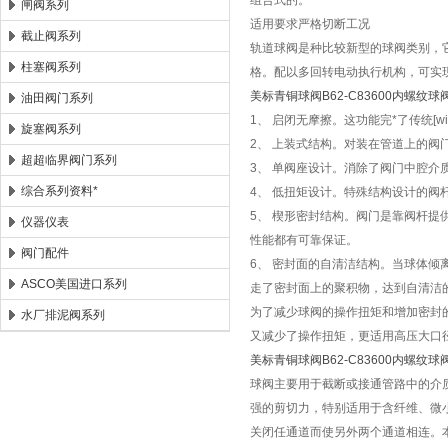
组合式的。
闸阀系列
适用要求严格切断工况
截止阀系列
轨道球阀是种比较新型的球阀类别，
柱塞阀系列
格。配以多回转电动执行机构，可实
美标青铜球阀B62-C83600内螺纹球
油田阀门系列
1、 启闭无摩擦。这功能完*了传统[wi
旋塞阀系列
2、 上装式结构。对装在管道上的
超超临界阀门系列
3、 单阀座设计。消除了阀门中腔介
综合系列资料*
4、 低扭矩设计。特殊结构设计的阀
5、 楔形密封结构。阀门是靠阀杆
仪器仪表
性能都有可靠保证。
阀门配件
6、 密封面的自清洁结构。当球体倾
ASCO美国进口系列
走了密封面上的聚积物，达到自清洁
为了减少球阀的操作扭矩和增加密封
水厂排泥阀系列
又减少了操作扭矩，更适用高压大口
美标青铜球阀B62-C83600内螺纹球
球阀主要用于截断或接通管路中的介
强的剪切力，特别适用于含纤维、微
关闭任通道而使另外两个通道相连。