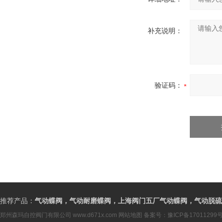
补充说明：
验证码：
推荐产品：
气动蝶阀，气动耐磨蝶阀，上海阀门五厂气动蝶阀，气动脱硫
郑州森玛自控阀门有限公司
www.d671x.com
网站地图
备案号：
豫ICP备17011299号