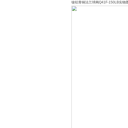
镍铝青铜法兰球阀Q41F-150LB实物